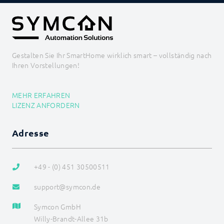
Gestalten Sie Ihr SmartHome wirklich smart – vollständig nach
Ihren Vorstellungen!
MEHR ERFAHREN
LIZENZ ANFORDERN
Adresse
+49 - (0) 451 30500511
support@symcon.de
Symcon GmbH
Willy-Brandt-Allee 31b