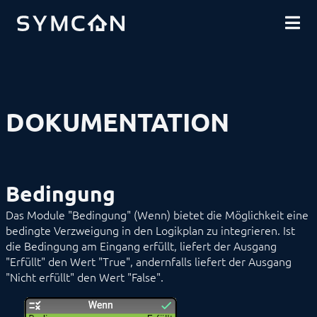
DOWNLOADS
EINFÜHRUNG
COMMUNITY
INSTALLATION
SICHERHEIT
SHOP
DATENSICHERUNG
GRUNDLAGEN
Kategorien
Instanzen
DOKUMENTATION
Variablen
Automationen
Ablaufpläne
Logikpläne
Menü
Bedingung
Property-Editor
Repository
Das Module "Bedingung" (Wenn) bietet die Möglichkeit eine
Aktionen
bedingte Verzweigung in den Logikplan zu integrieren. Ist
Bedingung
die Bedingung am Eingang erfüllt, liefert der Ausgang
Bedingter Wert
Bedingung
"Erfüllt" den Wert "True", andernfalls liefert der Ausgang
"Nicht erfüllt" den Wert "False".
Dokumentation: Kommentar
Ereignisse
Informationen