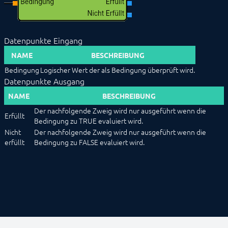
Konstante Werte
Logik
Mapping
Mathematik
Datenpunkte Eingang
Sublogikplan
Timer
NAME
BESCHREIBUNG
Umwandlung
Bedingung
Logischer Wert der als Bedingung überprüft wird.
Variablen lesen/schreiben
Datenpunkte Ausgang
Vergleichen
NAME
BESCHREIBUNG
Zeichenfläche
Der nachfolgende Zweig wird nur ausgeführt wenn die
PHP-Skripte
Erfüllt
Bedingung zu TRUE evaluiert wird.
Ereignisse
Nicht
Der nachfolgende Zweig wird nur ausgeführt wenn die
Medien
erfüllt
Bedingung zu FALSE evaluiert wird.
Links
KOMPONENTEN
VORGEHENSWEISEN
MODULREFERENZ
BEFEHLSREFERENZ
ENTWICKLERBEREICH