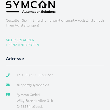
Gestalten Sie Ihr SmartHome wirklich smart – vollständig nach
Ihren Vorstellungen!
MEHR ERFAHREN
LIZENZ ANFORDERN
Adresse
+49 - (0) 451 30500511
support@symcon.de
Symcon GmbH
Willy-Brandt-Allee 31b
D-23554 Lübeck