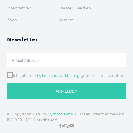
Energie
Integratoren
Presse & Medien
Visualisierungen
Sprachassistenten
Shop
Karriere
Benachrichtigungen
Kern Instanzen
I/O Instanzen
Newsletter
Datensicherung
Legacy
BEFEHLSREFERENZ
ENTWICKLERBEREICH
Ich habe die
Datenschutzerklärung
gelesen und akzeptiert
ANMELDEN
© Copyright 2026 by
Symcon GmbH
, Unser Unternehmen ist
ISO 9001:2015 zertifiziert!