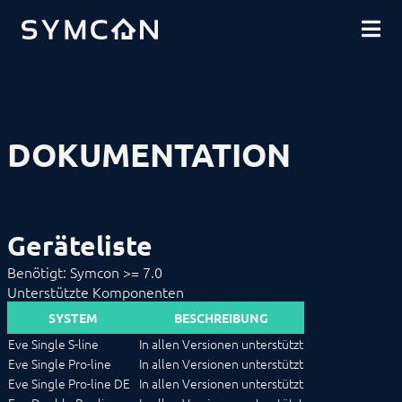
DOWNLOADS
EINFÜHRUNG
COMMUNITY
INSTALLATION
SICHERHEIT
SHOP
DATENSICHERUNG
GRUNDLAGEN
KOMPONENTEN
VORGEHENSWEISEN
DOKUMENTATION
MODULREFERENZ
Geräte
1-Wire
ABL
Alfen
Geräteliste
Geräteliste
ALLNET
Benötigt: Symcon >= 7.0
BACnet
Unterstützte Komponenten
Catan
digitalSTROM
SYSTEM
BESCHREIBUNG
DMX / ArtNet
Eve Single S-line
In allen Versionen unterstützt
EgiGeoZone
Eve Single Pro-line
In allen Versionen unterstützt
ekey
Eve Single Pro-line DE
In allen Versionen unterstützt
ekey bionyx