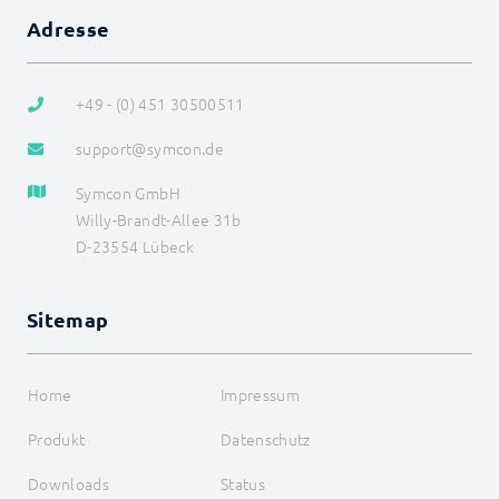
OPC UA
Adresse
SageGlass (BACnet)
Shutter Control
Siemens OZW
+49 - (0) 451 30500511
SNMP
Snom
support@symcon.de
SPS: Siemens, Vipa, Logo
SPS: Wago, Beckhoff, ABB
Symcon GmbH
Sync Remote
Willy-Brandt-Allee 31b
Technische Alternative
Türsprechanlagen
D-23554 Lübeck
Voice over IP
W&T
Weishaupt
Sitemap
WinLIRC
Wireless M-Bus
WMRS200
Home
Impressum
XBee
xComfort
Produkt
Datenschutz
Z-Wave
Zevvy
Downloads
Status
Logiken