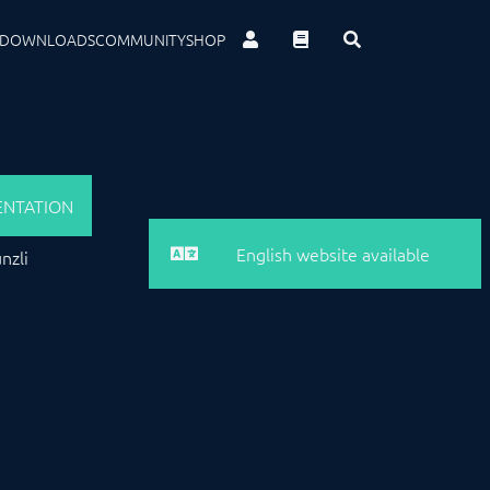
DOWNLOADS
COMMUNITY
SHOP
NTATION
English website available
nzli