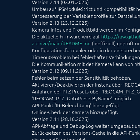
Version 2.14 (03.01.2026)
Umbau auf IPSModuleStrict und Kompatibilität h
Verbesserung der Variablenprofile zur Darstellun
Version 2.13 (23.12.2025)
Kamera-Infos und Produktbild werden im Konfigu
Die aktuelle Firmware wird auf
https://raw.gith
archive/main/README.md
(inoffiziell) geprüft 
Konfigurationsformualer oder in der entsprech
Timeout-Problem bei fehlerhafter Verbindunge
Die Kommunikation mit der Kamera kann von htt
Version 2.12 (09.11.2025)
Fehler beim setzen der Sensitivität behoben.
Aktivieren/Deaktivieren der Instanz über 'REOC
Anfahren der PTZ Presets über 'REOCAM_PTZ_G
'REOCAM_PTZ_GotoPresetByName' möglich.
API-Punkt 'IR-Beleuchtung' hinzugefügt.
Online-Check der Kamera hinzugefügt.
Version 2.11 (28.10.2025)
API-Abfrage und Debug-Log weiter umgebaut und
Zurücksetzen des Versions-Cache in die API-Funk
die neue API unterstützt.