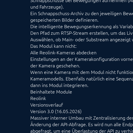
Schnappschüsse bei Bewegungen aufnehmen (Al
und Fahrzeuge).
Ein Schnappschuss-Archiv zu den jeweiligen Bew
gespeicherten Bilder definieren.
Die intelligente Bewegungserkennung als Variabl
Den Pfad zum RTSP-Stream erstellen, um das Live
Auswählen, ob Main- oder Substream angezeigt w
Das Modul kann nicht:
Alle Reolink-Kameras abdecken
Einstellungen an der Kamerakonfiguration vor
der Kamera geschehen.
Wenn eine Kamera mit dem Modul nicht funktioni
Kameramodells. Ebenfalls natürlich eine Sequen
dann ins Modul integrieren.
Beinhaltete Module
Reolink
Versionsverlauf
Version 3.0 (16.05.2026)
Massiver interner Umbau mit Zentralisierung der
Änderung der API-Abfrage. Es wird nun alle En
abgefragt, um eine Überlastung der API zu verhi