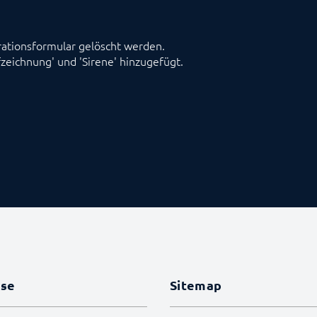
rationsformular gelöscht werden.
fzeichnung' und 'Sirene' hinzugefügt.
sse
Sitemap