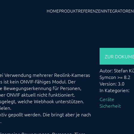
HOME
PRODUKT
REFERENZEN
INTEGRATOREN
ZUR DOKUME
Autor: Stefan Kü
 Bei Verwendung mehrerer Reolink-Kameras
Symcon >= 8.2
s ist kein ONVIF-Fähiges Modul. Der
Version: 3.0
ente Bewegungserkennung für Personen,
In Kategorien:
r ONVIF aktuell nicht funktioniert.
Geräte
usgelegt, welche Webhook unterstützen.
Sicherheit
ielen.
iv gepollt werden. Die bringt aber je nach
.