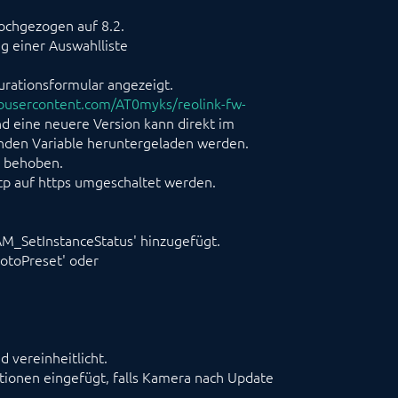
ochgezogen auf 8.2.
g einer Auswahlliste
rationsformular angezeigt.
ubusercontent.com/AT0myks/reolink-fw-
und eine neuere Version kann direkt im
enden Variable heruntergeladen werden.
n behoben.
p auf https umgeschaltet werden.
AM_SetInstanceStatus' hinzugefügt.
otoPreset' oder
 vereinheitlicht.
tionen eingefügt, falls Kamera nach Update