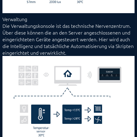
Verwaltung
Die Verwaltungskonsole ist das technische Nervenzentrum.
Über diese können die an den Server angeschlossenen und
eingerichteten Geräte angesteuert werden. Hier wird auch
die Intelligenz und tatsächliche Automatisierung via Skripten
eingerichtet und verwirklicht.