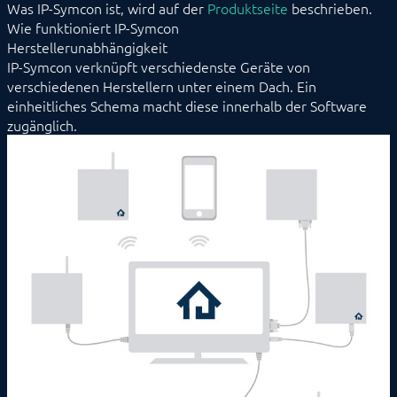
Was IP-Symcon ist, wird auf der
Produktseite
beschrieben.
Wie funktioniert IP-Symcon
Herstellerunabhängigkeit
IP-Symcon verknüpft verschiedenste Geräte von
verschiedenen Herstellern unter einem Dach. Ein
einheitliches Schema macht diese innerhalb der Software
zugänglich.