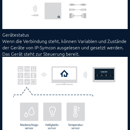
Gerätestatus
Wenn die Verbindung steht, können Variablen und Zustände
der Geräte von IP-Symcon ausgelesen und gesetzt werden.
Das Gerät steht zur Steuerung bereit.