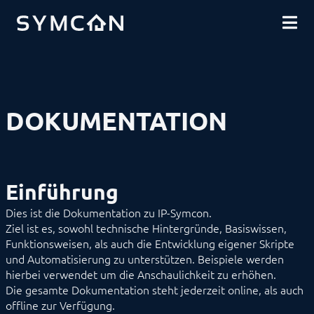
DOWNLOADS
EINFÜHRUNG
COMMUNITY
Systemvoraussetzungen
Vertragsbestimmungen
SHOP
Nutzungsrechte
Subskription
Schnelleinstieg
Video-Tutorials
DOKUMENTATION
INSTALLATION
SICHERHEIT
DATENSICHERUNG
GRUNDLAGEN
KOMPONENTEN
Einführung
VORGEHENSWEISEN
MODULREFERENZ
Dies ist die Dokumentation zu IP-Symcon.
BEFEHLSREFERENZ
Ziel ist es, sowohl technische Hintergründe, Basiswissen,
ENTWICKLERBEREICH
Funktionsweisen, als auch die Entwicklung eigener Skripte
und Automatisierung zu unterstützen. Beispiele werden
hierbei verwendet um die Anschaulichkeit zu erhöhen.
Die gesamte Dokumentation steht jederzeit online, als auch
offline zur Verfügung.