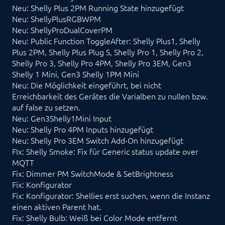
Neu: Shelly Plus 2PM Running State hinzugefügt
Neu: ShellyPlusRGBWPM
Neu: ShellyProDualCoverPM
Neu: Public Function ToggleAfter: Shelly Plus1, Shelly
Plus 2PM, Shelly Plus Plug S, Shelly Pro 1, Shelly Pro 2,
Shelly Pro 3, Shelly Pro 4PM, Shelly Pro 3EM, Gen3
Shelly 1 Mini, Gen3 Shelly 1PM Mini
Neu: Die Möglichkeit eingeführt, bei nicht
Erreichbarkeit des Gerätes die Varialben zu nullen bzw.
auf false zu setzen.
Neu: Gen3Shelly1Mini Input
Neu: Shelly Pro 4PM Inputs hinzugefügt
Neu: Shelly Pro 3EM Switch Add-On hinzugefügt
FIx: Shelly Smoke: Fix für Generic status update over
MQTT
Fix: Dimmer PM SwitchMode & SetBrightness
Fix: Konfigurator
Fix: Konfigurator: Shellies erst suchen, wenn die Instanz
einen aktiven Parent hat.
Fix: Shelly Bulb: Weiß bei Color Mode entfernt