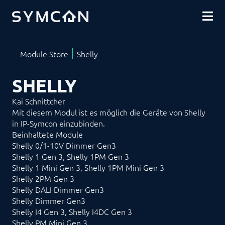
DOWNLOADS
COMMUNITY
SHOP
SHELLY
Kai Schnittcher
Mit diesem Modul ist es möglich die Geräte von Shelly
in IP-Symcon einzubinden.
Beinhaltete Module
Shelly 0/1-10V Dimmer Gen3
Shelly 1 Gen 3, Shelly 1PM Gen 3
Shelly 1 Mini Gen 3, Shelly 1PM Mini Gen 3
Shelly 2PM Gen 3
Shelly DALI Dimmer Gen3
Shelly Dimmer Gen3
Shelly I4 Gen 3, Shelly I4DC Gen 3
Shelly PM Mini Gen 3