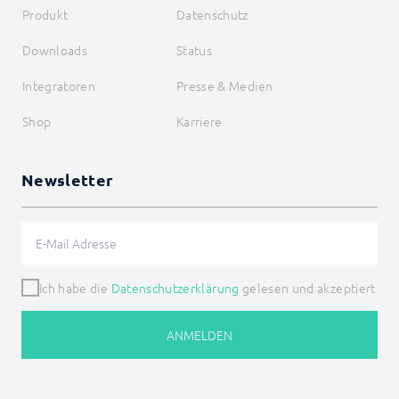
Produkt
Datenschutz
Downloads
Status
Integratoren
Presse & Medien
Shop
Karriere
Newsletter
Ich habe die
Datenschutzerklärung
gelesen und akzeptiert
ANMELDEN