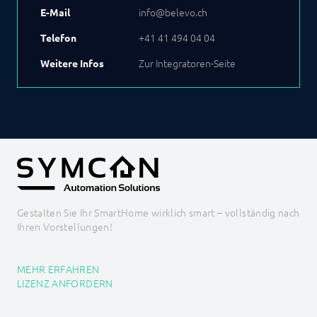
info@belevo.ch
E-Mail
+41 41 494 04 04
Telefon
Zur Integratoren-Seite
Weitere Infos
Gestalten Sie Ihr SmartHome wirklich smart – vollständig nach
Ihren Vorstellungen!
MEHR ERFAHREN
LIZENZ ANFORDERN