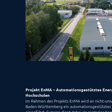
Projekt EnMA – Automationsgestütztes Ene
Hochschulen
Im Rahmen des Projekts EnMA wird an nicht-univ
Baden-Württemberg ein automationsgestützte
eingeführt. Symcon dient dabei als zentraler Kn