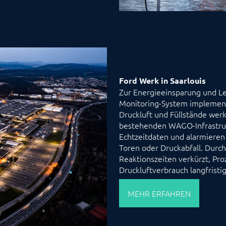
Ford Werk in Saarlouis
Zur Energieeinsparung und 
Monitoring-System implement
Druckluft und Füllstände wer
bestehenden WAGO-Infrastruk
Echtzeitdaten und alarmiere
Toren oder Druckabfall. Durc
Reaktionszeiten verkürzt, Pro
Druckluftverbrauch langfrist
MEHR ERFAHREN