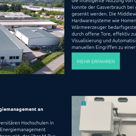
konnte der Gasverbrauch bei
gesenkt werden. Die Middlew
Hardwaresysteme wie Homema
Wärmeerzeuger bedarfsgesteue
durch offene Tore, effektiv 
Visualisierung und Automatis
manuellen Eingriffen zu einer
MEHR ERFAHREN
rgiemanagement an
ersitären Hochschulen in
s Energiemanagement
otenpunkt, der über M-Bus,