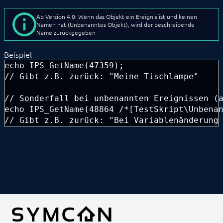
IPS_GetObjectIDByName
Ab Version 4.0: Wenn das Objekt ein Ereignis ist und keinen
IPS_GetObjectList
Namen hat (Unbenanntes Objekt), wird der beschreibende
IPS_GetParent
Name zurückgegeben
IPS_HasChildren
IPS_IsChild
Beispiel
IPS_ObjectExists
echo IPS_GetName(47359); 

IPS_SetDisabled
// Gibt z.B. zurück: "Meine Tischlampe"

IPS_SetHidden
IPS_SetHiddenMaximize
// Sonderfall bei unbenannten Ereignissen (a
IPS_SetHiddenTitle
IPS_SetIcon
echo IPS_GetName(48864 /*[TestSkript\Unbenan
IPS_SetIdent
// Gibt z.B. zurück: "Bei Variablenänderung
IPS_SetInfo
IPS_SetName
IPS_SetParent
IPS_SetPosition
Programminformationen
Skriptverwaltung
Variablenverwaltung
Variablenzugriff
ENTWICKLERBEREICH