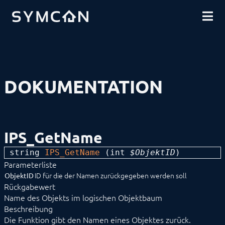
DOWNLOADS
EINFÜHRUNG
COMMUNITY
INSTALLATION
SICHERHEIT
SHOP
DATENSICHERUNG
GRUNDLAGEN
KOMPONENTEN
VORGEHENSWEISEN
DOKUMENTATION
MODULREFERENZ
BEFEHLSREFERENZ
Ablaufsteuerung
Ereignisverwaltung
Instanzenverwaltung
IPS_GetName
Kategorieverwaltung
Linkverwaltung
string 
IPS_GetName
 (
int
 $ObjektID
) 
Medienverwaltung
Parameterliste
Modulverwaltung
Objektverwaltung
ID für die der Namen zurückgegeben werden soll
ObjektID
IPS_GetChildrenIDs
Rückgabewert
IPS_GetLocation
Name des Objekts im logischen Objektbaum
IPS_GetName
Beschreibung
IPS_GetObject
Die Funktion gibt den Namen eines Objektes zurück.
IPS_GetObjectIDByIdent