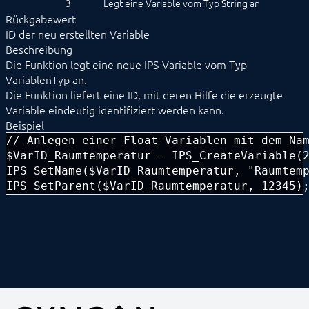
3
Legt eine Variable vom Typ
an
String
IPS_GetVariable
Rückgabewert
IPS_GetVariableEventList
ID der neu erstellten Variable
IPS_GetVariableIDByName
Beschreibung
IPS_GetVariableList
Die Funktion legt eine neue IPS-Variable vom Typ
IPS_GetVariablePresentation
VariablenTyp an.
IPS_SetVariableCustomAction
Die Funktion liefert eine ID, mit deren Hilfe die erzeugte
IPS_SetVariableCustomPresentation
Variable eindeutig identifiziert werden kann.
IPS_SetVariableCustomProfile
IPS_VariableExists
Beispiel
Variablendarstellung
// Anlegen einer Float-Variablen mit dem Nam
Variablenprofile
$VarID_Raumtemperatur = IPS_CreateVariable(2
Variablenzugriff
IPS_SetName($VarID_Raumtemperatur, "Raumtemp
IPS_SetParent($VarID_Raumtemperatur, 12345)
ENTWICKLERBEREICH