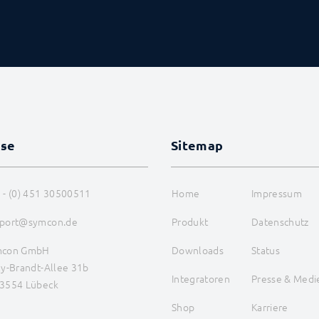
sse
Sitemap
 - (0) 451 30500511
Home
Impressum
port@symcon.de
Produkt
Datenschutz
mcon GmbH
Downloads
Status
ly-Brandt-Allee 31b
Integratoren
Presse & Medi
3554 Lübeck
Shop
Karriere