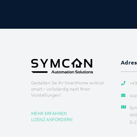
Adre
Gestalten Sie Ihr SmartHome wirklich
+49
smart – vollständig nach Ihren
Vorstellungen!
sup
Sy
MEHR ERFAHREN
Wil
LIZENZ ANFORDERN
D-2