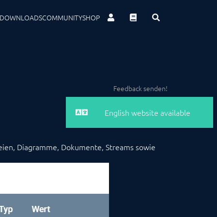
DOWNLOADS
COMMUNITY
SHOP
Feedback senden!
English website available
teien, Diagramme, Dokumente, Streams sowie