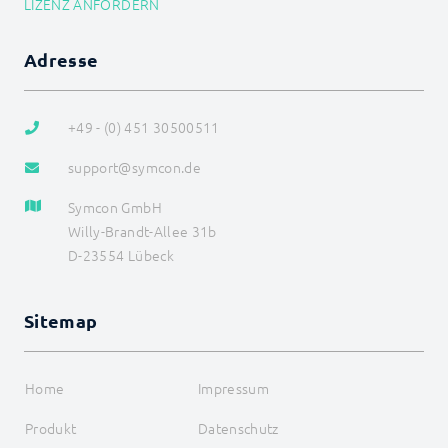
LIZENZ ANFORDERN
WebHook Control
WebServer
Adresse
I/O Instanzen
Datensicherung
Legacy
+49 - (0) 451 30500511
BEFEHLSREFERENZ
ENTWICKLERBEREICH
support@symcon.de
Symcon GmbH
Willy-Brandt-Allee 31b
D-23554 Lübeck
Sitemap
Home
Impressum
Produkt
Datenschutz