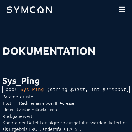
DOWNLOADS
EINFÜHRUNG
COMMUNITY
INSTALLATION
SICHERHEIT
SHOP
DATENSICHERUNG
GRUNDLAGEN
KOMPONENTEN
VORGEHENSWEISEN
DOKUMENTATION
MODULREFERENZ
Geräte
Logiken
Energie
Visualisierungen
Sys_Ping
Sprachassistenten
Benachrichtigungen
bool 
Sys_Ping
 (
string
 $Host
, 
int
 $Timeout
)
Kern Instanzen
Parameterliste
Archive Control
Berechtigungssteuerung
Rechnername oder IP-Adresse
Host
Calendar Control
Zeit in Millisekunden
Timeout
Connect Control
Rückgabewert
Cutter
Konnte der Befehl erfolgreich ausgeführt werden, liefert er
DNS-SD Control
als Ergebnis
, andernfalls
.
TRUE
FALSE
Event Control