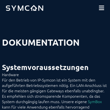
DOWNLOADS
EINFÜHRUNG
COMMUNITY
Systemvoraussetzungen
Versionenübersicht
SHOP
Vertragsbestimmungen
Nutzungsrechte
Subskription
Schnelleinstieg
DOKUMENTATION
Video-Tutorials
INSTALLATION
SICHERHEIT
DATENSICHERUNG
GRUNDLAGEN
Systemvoraussetzungen
KOMPONENTEN
Hardware
VORGEHENSWEISEN
MODULREFERENZ
Für den Betrieb von IP-Symcon ist ein System mit den
BEFEHLSREFERENZ
aufgeführten Betriebssystemen nötig. Ein LAN-Anschluss ist
ENTWICKLERBEREICH
für die meisten gängigen Gateways ebenfalls unabdingbar.
Es empfehlen sich stromsparende Komponenten, da das
System durchgängig laufen muss. Unsere eigene
SymBox
kann für viele Anwendung ebenfalls hervorragend