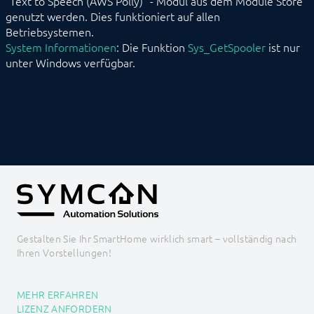
"Text to Speech (AWS Polly)" - Modul aus dem Module Store
genutzt werden. Dies funktioniert auf allen
Betriebsystemen.
System Informationen
: Die Funktion
Sys_GetSpooler
ist nur
unter Windows verfügbar.
Gestalten Sie Ihr SmartHome wirklich smart – vollständig nach
Ihren Vorstellungen!
MEHR ERFAHREN
LIZENZ ANFORDERN