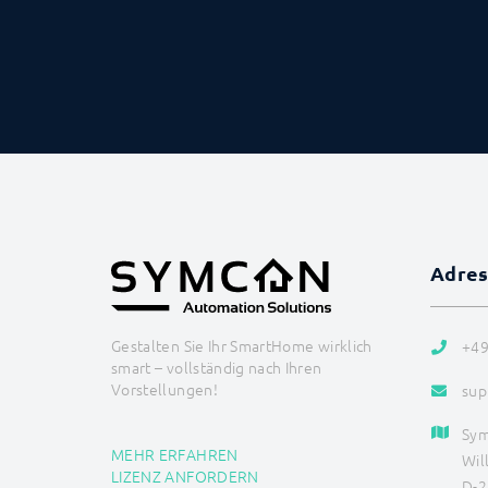
Adre
Gestalten Sie Ihr SmartHome wirklich
+49
smart – vollständig nach Ihren
Vorstellungen!
sup
Sy
MEHR ERFAHREN
Wil
LIZENZ ANFORDERN
D-2