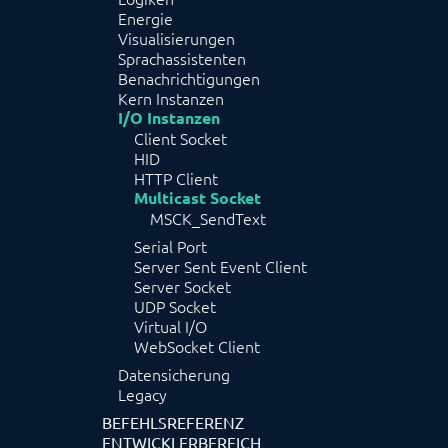
Energie
Visualisierungen
Sprachassistenten
Benachrichtigungen
Kern Instanzen
I/O Instanzen
Client Socket
HID
HTTP Client
Multicast Socket
MSCK_SendText
Serial Port
Server Sent Event Client
Server Socket
UDP Socket
Virtual I/O
WebSocket Client
Datensicherung
Legacy
BEFEHLSREFERENZ
ENTWICKLERBEREICH