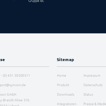
Gruppe ist.
sse
Sitemap
 - (0) 451 30500511
Home
Impressum
port@symcon.de
Produkt
Datenschutz
mcon GmbH
Downloads
Status
ly-Brandt-Allee 31b
Integratoren
Presse & Medi
3554 Lübeck