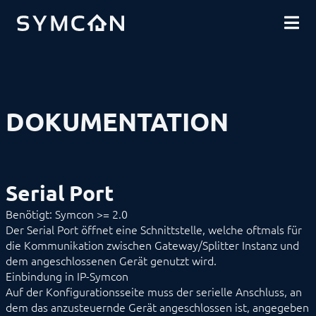
DOWNLOADS
EINFÜHRUNG
COMMUNITY
INSTALLATION
SICHERHEIT
SHOP
DATENSICHERUNG
GRUNDLAGEN
KOMPONENTEN
VORGEHENSWEISEN
DOKUMENTATION
MODULREFERENZ
Geräte
Logiken
Energie
Visualisierungen
Serial Port
Sprachassistenten
Benachrichtigungen
Benötigt: Symcon >= 2.0
Kern Instanzen
Der Serial Port öffnet eine Schnittstelle, welche oftmals für
I/O Instanzen
die Kommunikation zwischen Gateway/Splitter Instanz und
Client Socket
HID
dem angeschlossenen Gerät genutzt wird.
HTTP Client
Einbindung in IP-Symcon
Multicast Socket
Auf der Konfigurationsseite muss der serielle Anschluss, an
Serial Port
dem das anzusteuernde Gerät angeschlossen ist, angegeben
SPRT_SendText