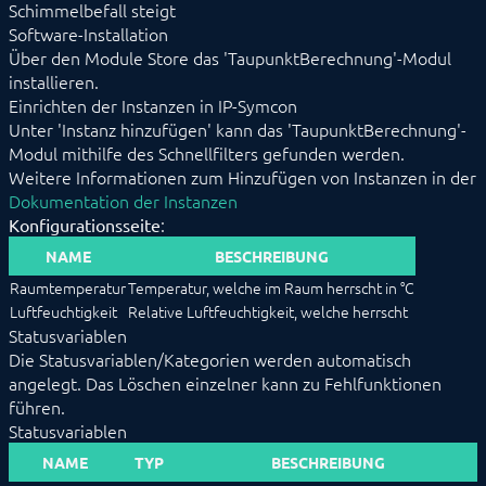
Schimmelbefall steigt
RGBMultiplexer
Software-Installation
Schleppzeiger
Über den Module Store das 'TaupunktBerechnung'-Modul
Spielesammlung
installieren.
Szenensteuerung
Einrichten der Instanzen in IP-Symcon
Taupunkt berechnen
Unter 'Instanz hinzufügen' kann das 'TaupunktBerechnung'-
Treppenhauslichtsteuerung
Umbennener
Modul mithilfe des Schnellfilters gefunden werden.
Unwetterzentrale
Weitere Informationen zum Hinzufügen von Instanzen in der
VariablenVergleich
Dokumentation der Instanzen
Virtuelle Geräte
:
Konfigurationsseite
Zufällige Beleuchtung
NAME
BESCHREIBUNG
Energie
Raumtemperatur
Temperatur, welche im Raum herrscht in °C
Visualisierungen
Sprachassistenten
Luftfeuchtigkeit
Relative Luftfeuchtigkeit, welche herrscht
Benachrichtigungen
Statusvariablen
Kern Instanzen
Die Statusvariablen/Kategorien werden automatisch
I/O Instanzen
angelegt. Das Löschen einzelner kann zu Fehlfunktionen
Datensicherung
führen.
Legacy
Statusvariablen
BEFEHLSREFERENZ
NAME
TYP
BESCHREIBUNG
ENTWICKLERBEREICH