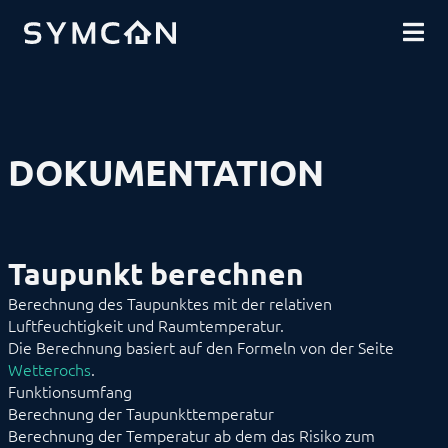
DOWNLOADS
EINFÜHRUNG
COMMUNITY
INSTALLATION
SICHERHEIT
SHOP
DATENSICHERUNG
GRUNDLAGEN
KOMPONENTEN
VORGEHENSWEISEN
DOKUMENTATION
MODULREFERENZ
Geräte
Logiken
Aktivliste
Anwesenheits-Simulation
Taupunkt berechnen
Bild-Archiv
Countdown
Berechnung des Taupunktes mit der relativen
CSV ZIP Export
Luftfeuchtigkeit und Raumtemperatur.
Dummy Modul
Die Berechnung basiert auf den Formeln von der Seite
Eieruhr
Gruppensteuerung
Wetterochs
.
JSON Decoder
Funktionsumfang
JSON Exporter
Berechnung der Taupunkttemperatur
Logik Gatter
Berechnung der Temperatur ab dem das Risiko zum
Rechenmodule