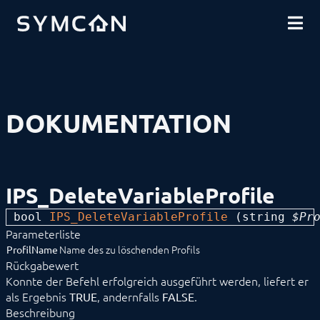
DOWNLOADS
EINFÜHRUNG
COMMUNITY
INSTALLATION
SICHERHEIT
SHOP
DATENSICHERUNG
GRUNDLAGEN
KOMPONENTEN
VORGEHENSWEISEN
DOKUMENTATION
MODULREFERENZ
BEFEHLSREFERENZ
Ablaufsteuerung
Ereignisverwaltung
Instanzenverwaltung
IPS_DeleteVariableProfile
Kategorieverwaltung
Linkverwaltung
bool 
IPS_DeleteVariableProfile
 (
string
 $Pr
Medienverwaltung
Parameterliste
Modulverwaltung
Objektverwaltung
Name des zu löschenden Profils
ProfilName
Programminformationen
Rückgabewert
Skriptverwaltung
Konnte der Befehl erfolgreich ausgeführt werden, liefert er
Variablenverwaltung
als Ergebnis
, andernfalls
.
TRUE
FALSE
IPS_CreateVariable
Beschreibung
IPS_DeleteVariable