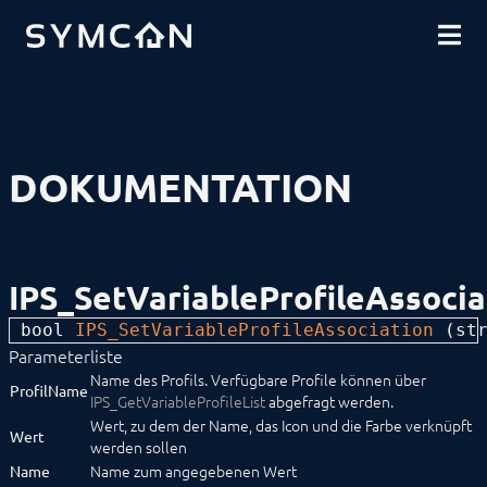
DOWNLOADS
EINFÜHRUNG
COMMUNITY
INSTALLATION
SICHERHEIT
SHOP
DATENSICHERUNG
GRUNDLAGEN
KOMPONENTEN
VORGEHENSWEISEN
DOKUMENTATION
MODULREFERENZ
BEFEHLSREFERENZ
Ablaufsteuerung
Ereignisverwaltung
Instanzenverwaltung
IPS_SetVariableProfileAssocia
Kategorieverwaltung
Linkverwaltung
bool 
IPS_SetVariableProfileAssociation
 (
st
Medienverwaltung
Parameterliste
Modulverwaltung
Objektverwaltung
Name des Profils. Verfügbare Profile können über
ProfilName
Programminformationen
IPS_GetVariableProfileList
abgefragt werden.
Skriptverwaltung
Wert, zu dem der Name, das Icon und die Farbe verknüpft
Wert
Variablenverwaltung
werden sollen
IPS_CreateVariable
Name zum angegebenen Wert
Name
IPS_DeleteVariable