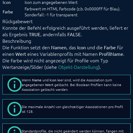
Icon zum angegebenen Wert
Icon
IPS_GetVariable
Farbwert im HTML Farbcode (z.b. 0x0000FF für Blau).
IPS_GetVariableEventList
Farbe
Sonderfall: -1 für transparent
IPS_GetVariableIDByName
Rückgabewert
IPS_GetVariableList
Konnte der Befehl erfolgreich ausgeführt werden, liefert er
IPS_GetVariablePresentation
als Ergebnis
, andernfalls
.
TRUE
FALSE
IPS_SetVariableCustomAction
Beschreibung
IPS_SetVariableCustomPresentation
Die Funktion setzt den
IPS_SetVariableCustomProfile
, das
und die
für
Namen
Icon
Farbe
IPS_VariableExists
einen
eines Variablenprofils mit Namen
.
Wert
ProfilName
Variablendarstellung
Die Farbe wird nicht angezeigt für Profile vom Typ
Variablenprofile
Wertanzeige/Slider (siehe
Objekt-Darstellung
).
IPS_CreateVariableProfile
IPS_DeleteVariableProfile
Wenn
Name
und
Icon
leer sind, wird die Assoziation zum
IPS_GetVariableProfile
angegebenen
Wert
gelöscht. Bei Boolean Profilen kann keine
IPS_GetVariableProfileList
Assoziation gelöscht werden.
IPS_GetVariableProfileListByType
IPS_SetVariableProfileAssociation
IPS_SetVariableProfileDigits
Die maximale Anzahl von gleichzeitiger Assoziationen pro Profil
ist 128.
IPS_SetVariableProfileIcon
IPS_SetVariableProfileText
IPS_SetVariableProfileValues
IPS_VariableProfileExists
Standardprofile, die nicht geändert werden können, fangen mit