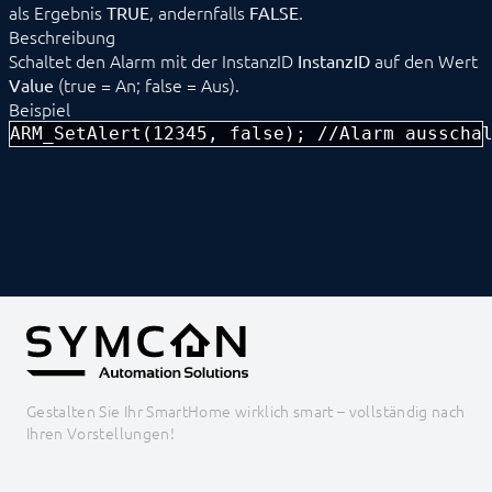
FertigMelder
als Ergebnis
, andernfalls
.
TRUE
FALSE
IMAP
Beschreibung
MediaPlayer
Schaltet den Alarm mit der InstanzID
auf den Wert
InstanzID
POP3
(true = An; false = Aus).
Value
Popup Modul
Beispiel
SMS
ARM_SetAlert(12345, false); //Alarm ausscha
SMTP
Spotify
Störungsmanager
SymconReport
Telefonansage
Telefonkette
TelegramBot
Text to Speech
TTSAWSPolly
VerbrauchsAlarm
Wasser-Alarm
Watchdog
Kern Instanzen
Gestalten Sie Ihr SmartHome wirklich smart – vollständig nach
I/O Instanzen
Ihren Vorstellungen!
Datensicherung
Legacy