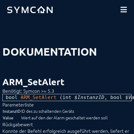
DOWNLOADS
EINFÜHRUNG
COMMUNITY
INSTALLATION
SICHERHEIT
SHOP
DATENSICHERUNG
GRUNDLAGEN
KOMPONENTEN
VORGEHENSWEISEN
DOKUMENTATION
MODULREFERENZ
Geräte
Logiken
Energie
Visualisierungen
ARM_SetAlert
Sprachassistenten
Benachrichtigungen
Benötigt: Symcon >= 5.3
Alarmierung
bool 
ARM_GetLastAlertID
ARM_SetAlert
 (
int
 $InstanzID
, 
bool
 $V
ARM_SetActive
Parameterliste
ARM_SetAlert
ID des zu schaltenden Geräts
InstanzID
Wert auf den der Alarm geschaltet werden soll
Value
Benachrichtigung
Rückgabewert
Durchsage
Dynamische E-Mail
Konnte der Befehl erfolgreich ausgeführt werden, liefert er