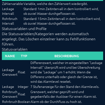
Zählervariable
Variable, welche den Zählerwert wiedergibt.
Leckage
Standard: 1min Zeitintervall in dem kontrolliert wird,
Intervall
ob zuviel Wasser durchgeflossen ist.
Rohrbruch
Standard: 15min Zeitintervall in dem kontrolliert wird,
Intervall
ob zuviel Wasser durchgeflossen ist.
Statusvariablen und Profile
Die Statusvariablen/Kategorien werden automatisch
angelegt. Das Löschen einzelner kann zu Fehlfunktionen
führen.
Statusvariablen
NAME
TYP
BESCHREIBUNG
Differenzwert, welcher im eingestellten "Leckage
Intervall" überprüft wird und bei Überschreitung
Leckage
Float
wird die "Leckage" um 1 erhöht. Wenn die
Grenzwert
Differenz unterhalb oder gleich der Grenze ist,
wird das Alarmlevel resetet.
Leckage
Integer
7 Stufenanzeige für den Stand den Alarmlevels.
Rohrbruch
Grenzwert, welcher geprüft wird und
Float
Grenzwert
gegebenfalls der Auslöser für einen Alarm ist.
Rohrbruch
Boolean
Alarm ob der Durchfluss zu hoch ist.