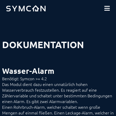
DOWNLOADS
EINFÜHRUNG
COMMUNITY
INSTALLATION
SICHERHEIT
SHOP
DATENSICHERUNG
GRUNDLAGEN
KOMPONENTEN
VORGEHENSWEISEN
DOKUMENTATION
MODULREFERENZ
Geräte
Logiken
Energie
Visualisierungen
Wasser-Alarm
Sprachassistenten
Benachrichtigungen
Benötigt: Symcon >= 4.2
Alarmierung
Das Modul dient dazu einen unnatürlich hohen
Benachrichtigung
Wasserverbrauch festzustellen. Es reagiert auf eine
Durchsage
Dynamische E-Mail
Zählervariable und schaltet unter bestimmten Bedingungen
FertigMelder
einen Alarm. Es gibt zwei Alarmvariablen.
IMAP
Einen Rohrbruch-Alarm, welcher schaltet wenn große
MediaPlayer
Mengen auf einmal fließen. Einen Leckage-Alarm, welcher in
POP3