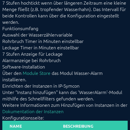
7 Stufen hochtickt wenn über längeren Zeitraum eine kleine
Popup Modul
Menge fließt (z.B. tropfender Wasserhahn). Das Intervall für
SMS
beide Kontrollen kann über die Konfiguration eingestellt
SMTP
werden.
Spotify
Funktionsumfang
Störungsmanager
Auswahl der Wasserzählervariable
SymconReport
Telefonansage
Rohrbruch Timer in Minuten einstellbar
Telefonkette
Leckage Timer in Minuten einstellbar
TelegramBot
7 Stufen Anzeige für Leckage
Text to Speech
Alarmanzeige bei Rohrbruch
TTSAWSPolly
Software-Installation
VerbrauchsAlarm
Über den
Module Store
das Modul Wasser-Alarm
Wasser-Alarm
installieren.
WAA_CheckAlert
Einrichten der Instanzen in IP-Symcon
Watchdog
Unter "Instanz hinzufügen" kann das 'WasserAlarm'-Modul
Kern Instanzen
mithilfe des Schnellfilters gefunden werden.
I/O Instanzen
Weitere Informationen zum Hinzufügen von Instanzen in der
Datensicherung
Dokumentation der Instanzen
Legacy
Konfigurationsseite:
BEFEHLSREFERENZ
NAME
BESCHREIBUNG
ENTWICKLERBEREICH