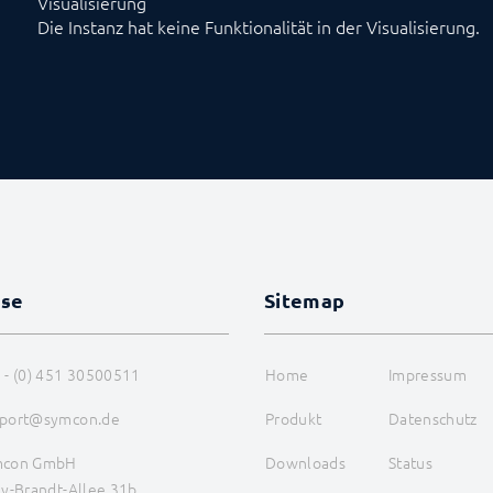
Visualisierung
Die Instanz hat keine Funktionalität in der Visualisierung.
sse
Sitemap
 - (0) 451 30500511
Home
Impressum
port@symcon.de
Produkt
Datenschutz
mcon GmbH
Downloads
Status
ly-Brandt-Allee 31b