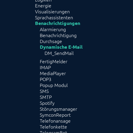
Energie
Visualisierungen
Sprachassistenten
Benachrichtigungen
Alarmierung
Benachrichtigung
Durchsage
Dynamische E-Mail
DM_SendMail
FertigMelder
IMAP
MediaPlayer
POP3
Popup Modul
SMS
SMTP
Spotify
Störungsmanager
SymconReport
Telefonansage
Telefonkette
TelegramBot