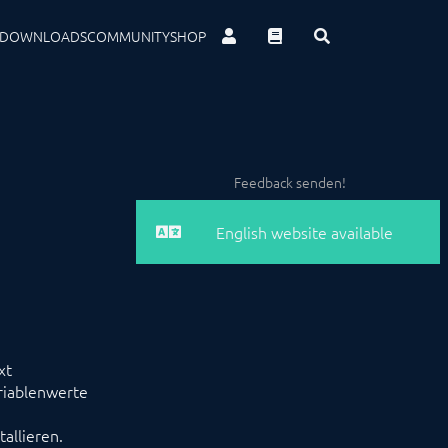
DOWNLOADS
COMMUNITY
SHOP
Feedback senden!
English website available
xt
riablenwerte
allieren.