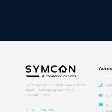
Adre
Gestalten Sie Ihr SmartHome wirklich
+49
smart – vollständig nach Ihren
Vorstellungen!
sup
Sy
MEHR ERFAHREN
Wil