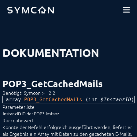
DOWNLOADS
EINFÜHRUNG
COMMUNITY
INSTALLATION
SICHERHEIT
SHOP
DATENSICHERUNG
GRUNDLAGEN
KOMPONENTEN
VORGEHENSWEISEN
DOKUMENTATION
MODULREFERENZ
Geräte
Logiken
Energie
Visualisierungen
POP3_GetCachedMails
Sprachassistenten
Benachrichtigungen
Benötigt: Symcon >= 2.2
Alarmierung
array 
Benachrichtigung
POP3_GetCachedMails
 (
int
 $InstanzID
)
Durchsage
Parameterliste
Dynamische E-Mail
ID der POP3-Instanz
InstanzID
FertigMelder
Rückgabewert
IMAP
Konnte der Befehl erfolgreich ausgeführt werden, liefert er
MediaPlayer
als Ergebnis ein Array mit Daten zu den gecacheten E-Mails,
POP3