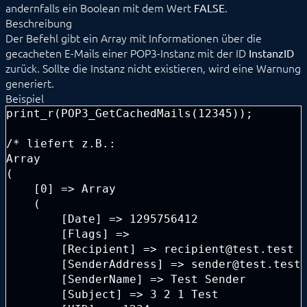
andernfalls ein Boolean mit dem Wert
.
FALSE
POP3_DeleteMail
Beschreibung
POP3_GetCachedMails
Der Befehl gibt ein Array mit Informationen über die
POP3_GetMailEx
gecacheten E-Mails einer POP3-Instanz mit der ID
InstanzID
Popup Modul
zurück. Sollte die Instanz nicht existieren, wird eine Warnung
SMS
generiert.
SMTP
Beispiel
Spotify
print_r(POP3_GetCachedMails(12345));

Störungsmanager
SymconReport
Telefonansage
/* liefert z.B.:

Telefonkette
Array

TelegramBot
(

Text to Speech
    [0] => Array

TTSAWSPolly
    (

VerbrauchsAlarm
        [Date] => 1295756412

Wasser-Alarm
        [Flags] =>

Watchdog
        [Recipient] => recipient@test.test

Kern Instanzen
        [SenderAddress] => sender@test.test

I/O Instanzen
        [SenderName] => Test Sender

Datensicherung
        [Subject] => 3 2 1 Test

Legacy