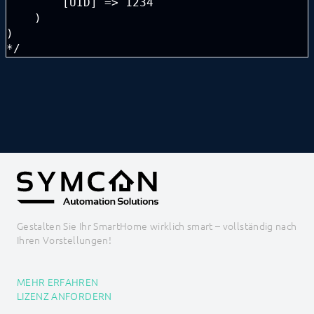
        [UID] => 1234

BEFEHLSREFERENZ
    )

ENTWICKLERBEREICH
)

*/
Gestalten Sie Ihr SmartHome wirklich smart – vollständig nach
Ihren Vorstellungen!
MEHR ERFAHREN
LIZENZ ANFORDERN