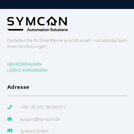
Gestalten Sie Ihr SmartHome wirklich smart – vollständig nach
Ihren Vorstellungen!
MEHR ERFAHREN
LIZENZ ANFORDERN
Adresse
+49 - (0) 451 30500511
support@symcon.de
Symcon GmbH