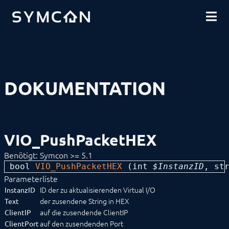
DOWNLOADS
EINFÜHRUNG
COMMUNITY
INSTALLATION
SICHERHEIT
SHOP
DATENSICHERUNG
GRUNDLAGEN
KOMPONENTEN
VORGEHENSWEISEN
DOKUMENTATION
MODULREFERENZ
Geräte
Logiken
Energie
Visualisierungen
VIO_PushPacketHEX
Sprachassistenten
Benachrichtigungen
Benötigt: Symcon >= 5.1
Kern Instanzen
bool 
VIO_PushPacketHEX
 (
int
 $InstanzID
, 
st
I/O Instanzen
Client Socket
Parameterliste
HID
ID der zu aktualisierenden Virtual I/O
InstanzID
HTTP Client
der zusendene String in HEX
Text
Multicast Socket
auf die zusendende ClientIP
ClientIP
Serial Port
auf den zusendenden Port
ClientPort
Server Sent Event Client