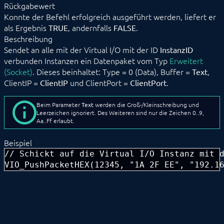
Rückgabewert
Server Socket
Konnte der Befehl erfolgreich ausgeführt werden, liefert er
UDP Socket
als Ergebnis
, andernfalls
.
TRUE
FALSE
Virtual I/O
Beschreibung
VIO_Connect
Sendet an alle mit der Virtual I/O mit der ID
VIO_Disconnect
InstanzID
VIO_GetPacketList
verbunden Instanzen ein Datenpaket vom Typ
Erweitert
VIO_GetTextList
(Socket)
. Dieses beinhaltet: Type = 0 (Data), Buffer =
,
Text
VIO_PushPacket
ClientIP =
und ClientPort =
.
ClientIP
ClientPort
VIO_PushPacketHEX
VIO_PushText
Beim Parameter
Text
werden die Groß-/Kleinschreibung und
VIO_PushTextHEX
Leerzeichen ignoriert. Des Weiteren sind nur die Zeichen 0..9,
VIO_SendPacket
Aa..Ff erlaubt.
VIO_SendText
Beispiel
WebSocket Client
// Schickt auf die Virtual I/O Instanz mit d
Datensicherung
VIO_PushPacketHEX(12345, "1A 2F EE", "192.1
Legacy
BEFEHLSREFERENZ
ENTWICKLERBEREICH