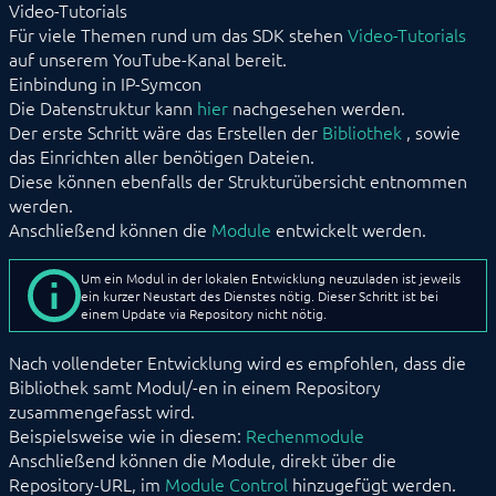
Video-Tutorials
Datenverwaltung
Für viele Themen rund um das SDK stehen
Video-Tutorials
HTML-SDK
auf unserem YouTube-Kanal bereit.
Konfigurationsformulare
Einbindung in IP-Symcon
Konstanten
Die Datenstruktur kann
hier
nachgesehen werden.
Lokalisierungen
Der erste Schritt wäre das Erstellen der
Module
Bibliothek
, sowie
Nachrichten
das Einrichten aller benötigen Dateien.
Referenzen
Diese können ebenfalls der Strukturübersicht entnommen
Store
werden.
Struktur
Anschließend können die
Module
entwickelt werden.
SDK (Skins) (veraltet)
Tools
Um ein Modul in der lokalen Entwicklung neuzuladen ist jeweils
ein kurzer Neustart des Dienstes nötig. Dieser Schritt ist bei
Spezialschalter
einem Update via Repository nicht nötig.
Nach vollendeter Entwicklung wird es empfohlen, dass die
Bibliothek samt Modul/-en in einem Repository
zusammengefasst wird.
Beispielsweise wie in diesem:
Rechenmodule
Anschließend können die Module, direkt über die
Repository-URL, im
Module Control
hinzugefügt werden.