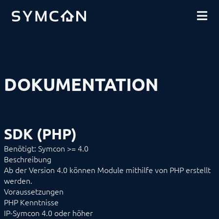
DOWNLOADS
EINFÜHRUNG
COMMUNITY
INSTALLATION
SICHERHEIT
SHOP
DATENSICHERUNG
GRUNDLAGEN
KOMPONENTEN
VORGEHENSWEISEN
DOKUMENTATION
MODULREFERENZ
BEFEHLSREFERENZ
ENTWICKLERBEREICH
Datenaustausch
Download (Archiv)
SDK (PHP)
Kompatibilitätsfunktionen
Limitationen
Benötigt: Symcon >= 4.0
Mirroring
Beschreibung
SDK/Tools
Ab der Version 4.0 können Module mithilfe von PHP erstellt
SDK (Excel)
SDK (PHP)
werden.
Aktionen
Voraussetzungen
Bibliotheken
PHP Kenntnisse
Darstellungen
IP-Symcon 4.0 oder höher
Datenfluss