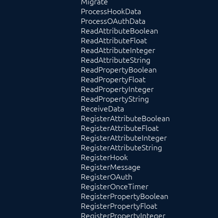
Migrate
ProcessHookData
ProcessOAuthData
ReadAttributeBoolean
ReadAttributeFloat
ReadAttributeInteger
ReadAttributeString
ReadPropertyBoolean
ReadPropertyFloat
ReadPropertyInteger
ReadPropertyString
ReceiveData
RegisterAttributeBoolean
RegisterAttributeFloat
RegisterAttributeInteger
RegisterAttributeString
RegisterHook
RegisterMessage
RegisterOAuth
RegisterOnceTimer
RegisterPropertyBoolean
RegisterPropertyFloat
RegisterPropertyInteger