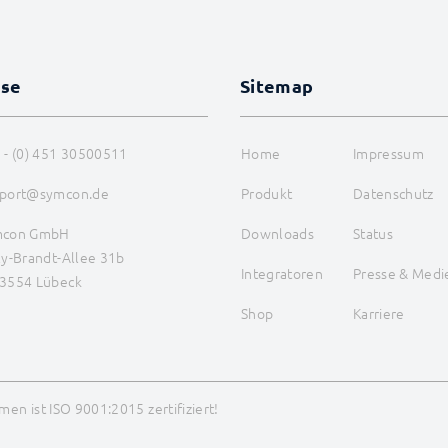
sse
Sitemap
 - (0) 451 30500511
Home
Impressum
port@symcon.de
Produkt
Datenschutz
mcon GmbH
Downloads
Status
ly-Brandt-Allee 31b
Integratoren
Presse & Medi
3554 Lübeck
Shop
Karriere
en ist ISO 9001:2015 zertifiziert!