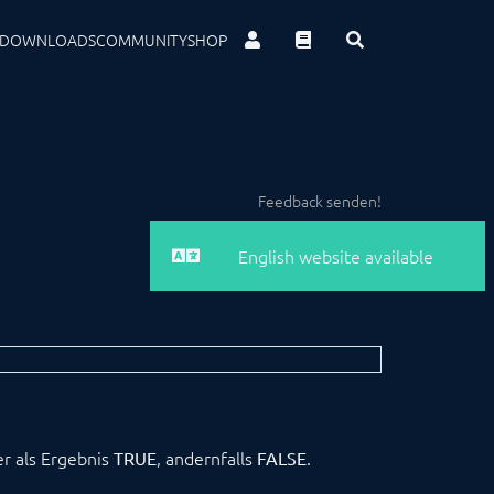
DOWNLOADS
COMMUNITY
SHOP
Feedback senden!
English website available
er als Ergebnis
, andernfalls
.
TRUE
FALSE