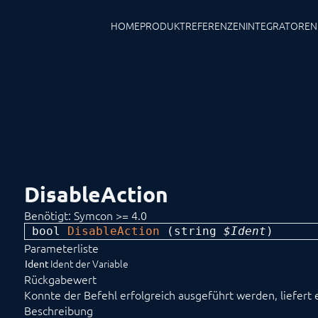
HOME
PRODUKT
REFERENZEN
INTEGRATOREN
DisableAction
Benötigt: Symcon >= 4.0
bool 
DisableAction
 (
string
 $Ident
) 
Parameterliste
Ident der Variable
Ident
Rückgabewert
Konnte der Befehl erfolgreich ausgeführt werden, liefert 
Beschreibung