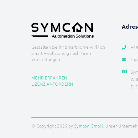
Adre
Gestalten Sie Ihr SmartHome wirklich
+49
smart – vollständig nach Ihren
Vorstellungen!
sup
Sy
MEHR ERFAHREN
Wil
LIZENZ ANFORDERN
D-2
© Copyright 2026 by
Symcon GmbH
, Unser Unternehm