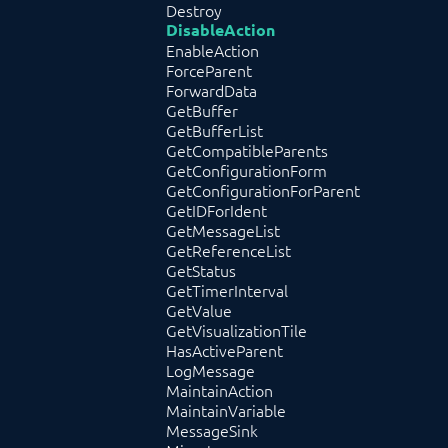
Destroy
DisableAction
EnableAction
ForceParent
ForwardData
GetBuffer
GetBufferList
GetCompatibleParents
GetConfigurationForm
GetConfigurationForParent
GetIDForIdent
GetMessageList
GetReferenceList
GetStatus
GetTimerInterval
GetValue
GetVisualizationTile
HasActiveParent
LogMessage
MaintainAction
MaintainVariable
MessageSink