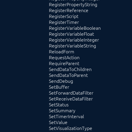
RegisterPropertyString
RegisterReference
RegisterScript
RegisterTimer
RegisterVariableBoolean
RegisterVariableFloat
RegisterVariableInteger
RegisterVariableString
ReloadForm
RequestAction
RequireParent
SendDataToChildren
SendDataToParent
SendDebug
SetBuffer
SetForwardDataFilter
SetReceiveDataFilter
SetStatus
SetSummary
SetTimerInterval
SetValue
SetVisualizationType