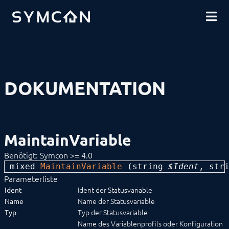
DOWNLOADS
EINFÜHRUNG
COMMUNITY
INSTALLATION
SICHERHEIT
SHOP
DATENSICHERUNG
GRUNDLAGEN
KOMPONENTEN
VORGEHENSWEISEN
DOKUMENTATION
MODULREFERENZ
BEFEHLSREFERENZ
ENTWICKLERBEREICH
Datenaustausch
Download (Archiv)
MaintainVariable
Kompatibilitätsfunktionen
Limitationen
Benötigt: Symcon >= 4.0
Mirroring
mixed 
MaintainVariable
 (
string
 $Ident
, 
str
SDK/Tools
SDK (Excel)
Parameterliste
SDK (PHP)
Ident der Statusvariable
Ident
Aktionen
Name der Statusvariable
Name
Bibliotheken
Typ der Statusvariable
Typ
Darstellungen
Name des Variablenprofils oder Konfiguration
Datenfluss