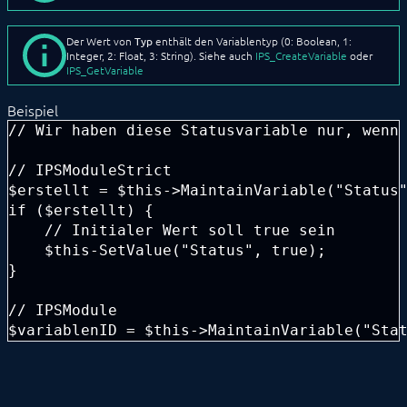
GetReferenceList
GetStatus
Der Wert von
Typ
enthält den Variablentyp (0: Boolean, 1:
GetTimerInterval
Integer, 2: Float, 3: String). Siehe auch
IPS_CreateVariable
oder
GetValue
IPS_GetVariable
GetVisualizationTile
HasActiveParent
Beispiel
LogMessage
// Wir haben diese Statusvariable nur, wenn 
MaintainAction
MaintainVariable
// IPSModuleStrict

MessageSink
$erstellt = $this->MaintainVariable("Status"
Migrate
ProcessHookData
if ($erstellt) {

ProcessOAuthData
    // Initialer Wert soll true sein

ReadAttributeBoolean
    $this-SetValue("Status", true);

ReadAttributeFloat
}

ReadAttributeInteger
ReadAttributeString
// IPSModule

ReadPropertyBoolean
$variablenID = $this->MaintainVariable("Sta
ReadPropertyFloat
ReadPropertyInteger
ReadPropertyString
ReceiveData