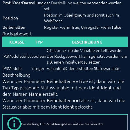
der
Darstellung
welche verwendet werden
ProfilOderDarstellung
Datenverwaltung
soll
HTML-SDK
Postion im Objektbaum und somit auch im
Konfigurationsformulare
Position
WebFront
Konstanten
Register wenn
, Unregister wenn
Beibehalten
True
False
Lokalisierungen
Rückgabewert
Module
__construct
KLASSE
TYP
BESCHREIBUNG
ApplyChanges
Gibt zurück, ob die Variable erstellt wurde.
ConnectParent
IPSModuleStrict
boolean
Der Rückgabewert kann genutzt werden, um
Create
z.B. einen Initialwert zu setzen
Destroy
IPSModule
integer
VariablenID der erstellten Statusvariable
DisableAction
Beschreibung
EnableAction
Wenn der Parameter
ForceParent
== true ist, dann wird die
Beibehalten
ForwardData
Typ
passende Statusvariable mit dem Ident
und
Typ
Ident
GetBuffer
dem Namen
erstellt.
Name
GetBufferList
Wenn der Parameter
== false ist, dann wird die
Beibehalten
GetCompatibleParents
Statusvariable mit dem Ident
gelöscht.
Ident
GetConfigurationForm
GetConfigurationForParent
GetIDForIdent
Darstellung für Variablen gibt es seit der Version 8.0
GetMessageList