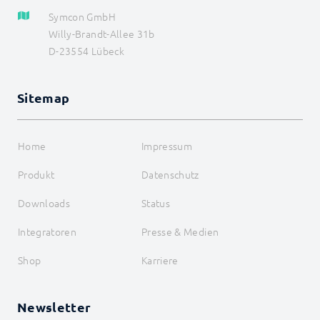
SendDataToParent
Symcon GmbH
SendDebug
Willy-Brandt-Allee 31b
SetBuffer
D-23554 Lübeck
SetForwardDataFilter
SetReceiveDataFilter
SetStatus
SetSummary
Sitemap
SetTimerInterval
SetValue
SetVisualizationType
Home
Impressum
Translate
UnregisterHook
Produkt
Datenschutz
UnregisterMessage
UnregisterOAuth
Downloads
Status
UnregisterReference
UnregisterVariable
Integratoren
Presse & Medien
UpdateFormField
UpdateVisualizationValue
Shop
Karriere
WriteAttributeBoolean
WriteAttributeFloat
WriteAttributeInteger
Newsletter
WriteAttributeString