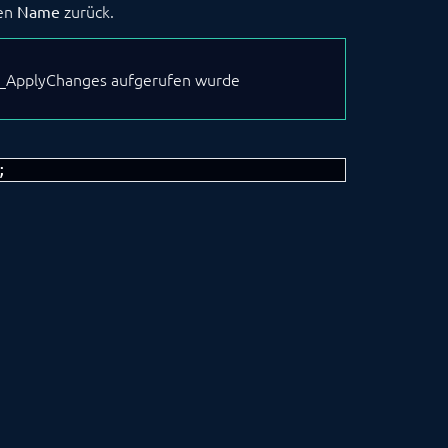
men
zurück.
Name
PS_ApplyChanges aufgerufen wurde
;