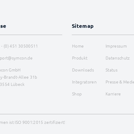
sse
Sitemap
 - (0) 451 30500511
Home
Impressum
port@symcon.de
Produkt
Datenschutz
mcon GmbH
Downloads
Status
ly-Brandt-Allee 31b
Integratoren
Presse & Medi
3554 Lübeck
Shop
Karriere
en ist ISO 9001:2015 zertifiziert!