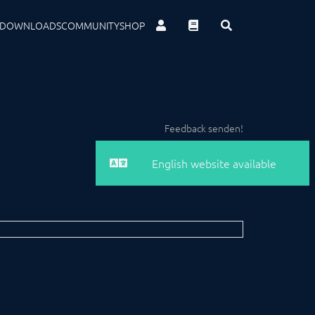
DOWNLOADS
COMMUNITY
SHOP
Feedback senden!
English website available