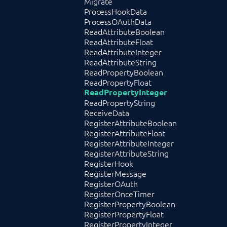
Migrate
ProcessHookData
ProcessOAuthData
ReadAttributeBoolean
ReadAttributeFloat
ReadAttributeInteger
ReadAttributeString
ReadPropertyBoolean
ReadPropertyFloat
ReadPropertyInteger
ReadPropertyString
ReceiveData
RegisterAttributeBoolean
RegisterAttributeFloat
RegisterAttributeInteger
RegisterAttributeString
RegisterHook
RegisterMessage
RegisterOAuth
RegisterOnceTimer
RegisterPropertyBoolean
RegisterPropertyFloat
RegisterPropertyInteger