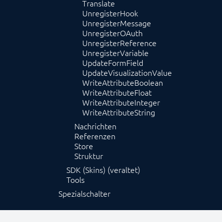
Translate
UnregisterHook
UnregisterMessage
UnregisterOAuth
UnregisterReference
UnregisterVariable
UpdateFormField
UpdateVisualizationValue
WriteAttributeBoolean
WriteAttributeFloat
WriteAttributeInteger
WriteAttributeString
Nachrichten
Referenzen
Store
Struktur
SDK (Skins) (veraltet)
Tools
Spezialschalter