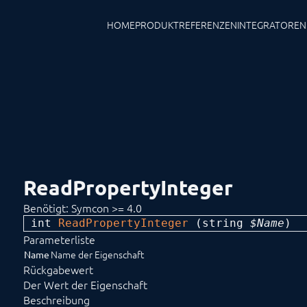
HOME
PRODUKT
REFERENZEN
INTEGRATOREN
ReadPropertyInteger
Benötigt: Symcon >= 4.0
int 
ReadPropertyInteger
 (
string
 $Name
) 
Parameterliste
Name der Eigenschaft
Name
Rückgabewert
Der Wert der Eigenschaft
Beschreibung