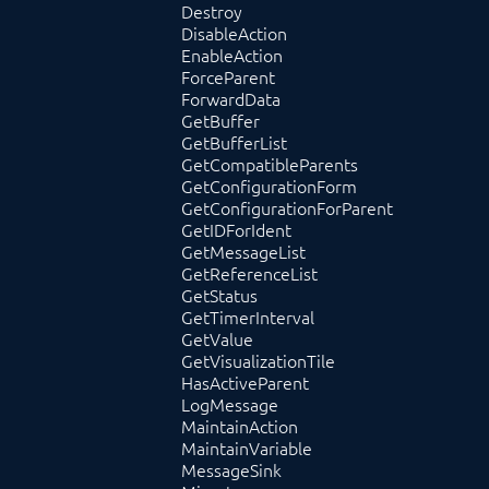
Destroy
DisableAction
EnableAction
ForceParent
ForwardData
GetBuffer
GetBufferList
GetCompatibleParents
GetConfigurationForm
GetConfigurationForParent
GetIDForIdent
GetMessageList
GetReferenceList
GetStatus
GetTimerInterval
GetValue
GetVisualizationTile
HasActiveParent
LogMessage
MaintainAction
MaintainVariable
MessageSink