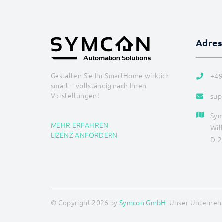
Adre
Gestalten Sie Ihr SmartHome wirklich
+49
smart – vollständig nach Ihren
Vorstellungen!
sup
Sy
MEHR ERFAHREN
Wil
LIZENZ ANFORDERN
D-2
© Copyright 2026 by
Symcon GmbH
, Unser Unternehm