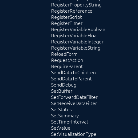
RegisterPropertyString
RegisterReference
RegisterScript
RegisterTimer
RegisterVariableBoolean
RegisterVariableFloat
RegisterVariableInteger
RegisterVariableString
ReloadForm
RequestAction
RequireParent
SendDataToChildren
SendDataToParent
SendDebug
SetBuffer
SetForwardDataFilter
SetReceiveDataFilter
SetStatus
SetSummary
SetTimerInterval
SetValue
SetVisualizationType