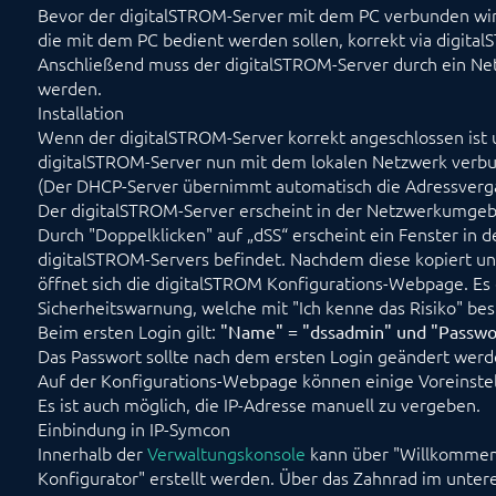
Bevor der digitalSTROM-Server mit dem PC verbunden wird,
die mit dem PC bedient werden sollen, korrekt via digi
Anschließend muss der digitalSTROM-Server durch ein N
werden.
Installation
Wenn der digitalSTROM-Server korrekt angeschlossen ist 
digitalSTROM-Server nun mit dem lokalen Netzwerk verb
(Der DHCP-Server übernimmt automatisch die Adressverga
Der digitalSTROM-Server erscheint in der Netzwerkumgebu
Durch "Doppelklicken" auf „dSS“ erscheint ein Fenster in 
digitalSTROM-Servers befindet. Nachdem diese kopiert un
öffnet sich die digitalSTROM Konfigurations-Webpage. Es
Sicherheitswarnung, welche mit "Ich kenne das Risiko" be
Beim ersten Login gilt:
"Name" = "dssadmin" und "Passwo
Das Passwort sollte nach dem ersten Login geändert werde
Auf der Konfigurations-Webpage können einige Voreins
Es ist auch möglich, die IP-Adresse manuell zu vergeben.
Einbindung in IP-Symcon
Innerhalb der
Verwaltungskonsole
kann über "Willkommens
Konfigurator" erstellt werden. Über das Zahnrad im untere