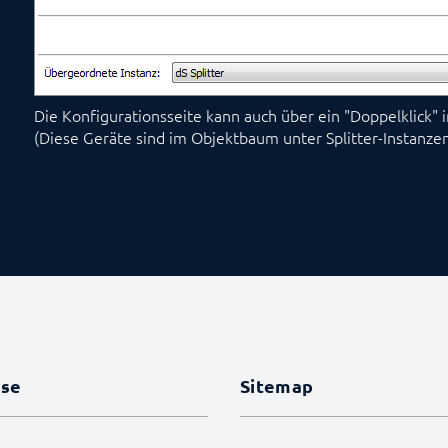
Die Konfigurationsseite kann auch über ein "Doppelklick
(Diese Geräte sind im Objektbaum unter Splitter-Instanze
sse
Sitemap