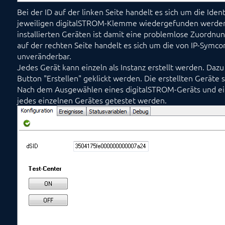
Bei der ID auf der linken Seite handelt es sich um die Ide
jeweiligen digitalSTROM-Klemme wiedergefunden werden k
installierten Geräten ist damit eine problemlose Zuordnun
auf der rechten Seite handelt es sich um die von IP-Symco
unveränderbar.
Jedes Gerät kann einzeln als Instanz erstellt werden. Da
Button "Erstellen" geklickt werden. Die erstellten Geräte 
Nach dem Ausgewählen eines digitalSTROM-Geräts und eine
jedes einzelnen Gerätes getestet werden.