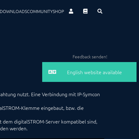
DOWNLOADS
COMMUNITY
SHOP
Feedback senden!
English website available
rahtung nutzt. Eine Verbindung mit IP-Symcon
italSTROM-Klemme eingebaut, bzw. die
it dem digitalSTROM-Server kompatibel sind,
nden werden.