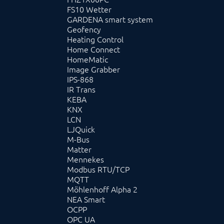
FS10 Wetter
GARDENA smart system
Geofency
Heating Control
Home Connect
HomeMatic
Image Grabber
IPS-868
IR Trans
KEBA
KNX
LCN
LJQuick
M-Bus
Matter
Mennekes
Modbus RTU/TCP
MQTT
Möhlenhoff Alpha 2
NEA Smart
OCPP
OPC UA