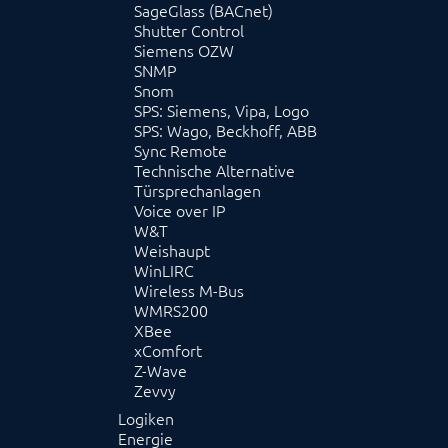
SageGlass (BACnet)
Shutter Control
Siemens OZW
SNMP
Snom
SPS: Siemens, Vipa, Logo
SPS: Wago, Beckhoff, ABB
Sync Remote
Technische Alternative
Türsprechanlagen
Voice over IP
W&T
Weishaupt
WinLIRC
Wireless M-Bus
WMRS200
XBee
xComfort
Z-Wave
Zevvy
Logiken
Energie