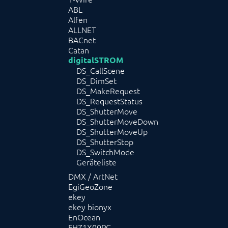
ABL
Alfen
ALLNET
BACnet
Catan
digitalSTROM
DS_CallScene
DS_DimSet
DS_MakeRequest
DS_RequestStatus
DS_ShutterMove
DS_ShutterMoveDown
DS_ShutterMoveUp
DS_ShutterStop
DS_SwitchMode
Geräteliste
DMX / ArtNet
EgiGeoZone
ekey
ekey bionyx
EnOcean
FHZ1X00PC