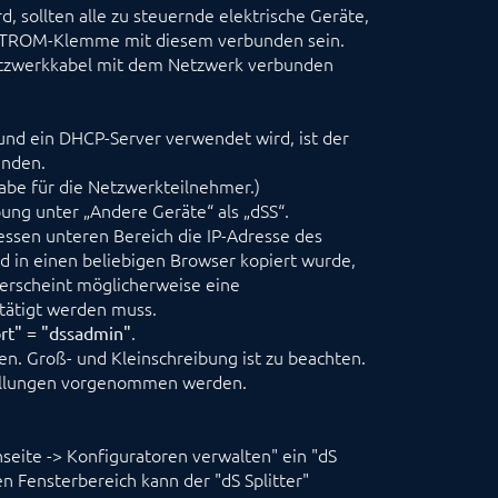
 sollten alle zu steuernde elektrische Geräte,
talSTROM-Klemme mit diesem verbunden sein.
etzwerkkabel mit dem Netzwerk verbunden
und ein DHCP-Server verwendet wird, ist der
unden.
be für die Netzwerkteilnehmer.)
ng unter „Andere Geräte“ als „dSS“.
dessen unteren Bereich die IP-Adresse des
d in einen beliebigen Browser kopiert wurde,
 erscheint möglicherweise eine
stätigt werden muss.
.
rt" = "dssadmin"
n. Groß- und Kleinschreibung ist zu beachten.
tellungen vorgenommen werden.
eite -> Konfiguratoren verwalten" ein "dS
n Fensterbereich kann der "dS Splitter"