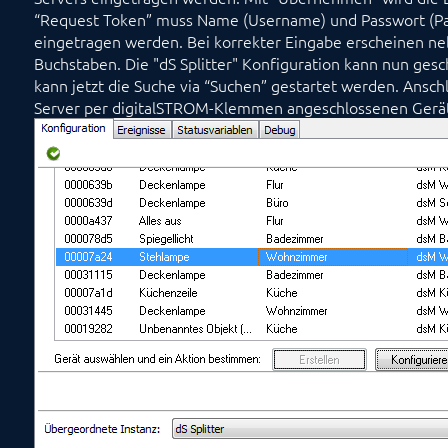
“Request Token” muss Name (Username) und Passwort (P
eingetragen werden. Bei korrekter Eingabe erscheinen ne
Buchstaben. Die "dS Splitter" Konfiguration kann nun ges
kann jetzt die Suche via “Suchen” gestartet werden. Ansc
Server per digitalSTROM-Klemmen angeschlossenen Gerä