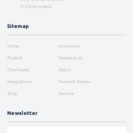
Weishaupt
D-23554 Lübeck
WinLIRC
Wireless M-Bus
WMRS200
Sitemap
XBee
xComfort
Z-Wave
Zevvy
Home
Impressum
Logiken
Produkt
Datenschutz
Energie
Visualisierungen
Downloads
Status
Sprachassistenten
Benachrichtigungen
Integratoren
Presse & Medien
Kern Instanzen
I/O Instanzen
Shop
Karriere
Datensicherung
Legacy
BEFEHLSREFERENZ
Newsletter
ENTWICKLERBEREICH