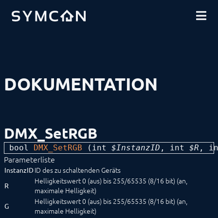
DOWNLOADS
EINFÜHRUNG
COMMUNITY
INSTALLATION
SICHERHEIT
SHOP
DATENSICHERUNG
GRUNDLAGEN
KOMPONENTEN
VORGEHENSWEISEN
DOKUMENTATION
MODULREFERENZ
Geräte
1-Wire
ABL
Alfen
DMX_SetRGB
ALLNET
BACnet
bool 
DMX_SetRGB
 (
int
 $InstanzID
, 
int
 $R
, 
i
Catan
Parameterliste
digitalSTROM
DMX / ArtNet
ID des zu schaltenden Geräts
InstanzID
DMX_FadeChannel
Helligkeitswert 0 (aus) bis 255/65535 (8/16 bit) (an,
R
DMX_FadeChannelDelayed
maximale Helligkeit)
DMX_FadeRGB
Helligkeitswert 0 (aus) bis 255/65535 (8/16 bit) (an,
G
DMX_FadeRGBDelayed
maximale Helligkeit)
DMX_RequestInfo