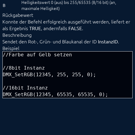
Helligkeitswert 0 (aus) bis 255/65535 (8/16 bit) (an,
B
DMX_ResetInterface
maximale Helligkeit)
DMX_SetBlackOut
Rückgabewert
DMX_SetChannel
Konnte der Befehl erfolgreich ausgeführt werden, liefert er
DMX_SetRGB
als Ergebnis
, andernfalls
.
TRUE
FALSE
Geräteliste
Beschreibung
EgiGeoZone
Sendet den Rot-, Grün- und Blaukanal der ID
.
InstanzID
ekey
Beispiel
ekey bionyx
//Farbe auf Gelb setzen

EnOcean
FHZ1X00PC
//8bit Instanz

FS10 Wetter
GARDENA smart system
DMX_SetRGB(12345, 255, 255, 0);

Geofency
Heating Control
//16bit Instanz

Home Connect
DMX_SetRGB(12345, 65535, 65535, 0);
HomeMatic
Image Grabber
IPS-868
IR Trans
KEBA
KNX
LCN