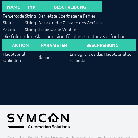
XBee
NAME
TYP
BESCHREIBUNG
xComfort
Z-Wave
Fehlercode
String
Der letzte übertragene Fehler
Zevvy
Status
String
Der aktuelle Zustand des Gerätes
Aktion
String
Schließt alle Ventile
Logiken
Die folgenden Aktionen sind für diese Instanz verfügbar
Energie
Visualisierungen
AKTION
PARAMETER
BESCHREIBUNG
Sprachassistenten
Hauptventil
Ermöglicht es das Hauptventil zu
Benachrichtigungen
(keine)
schließen
schließen
Kern Instanzen
I/O Instanzen
Datensicherung
Legacy
BEFEHLSREFERENZ
ENTWICKLERBEREICH
Gestalten Sie Ihr SmartHome wirklich smart – vollständig nach