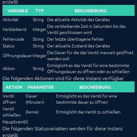
erstellt
Modbus RTU/TCP
VARIABLE
TYP
BESCHREIBUNG
MQTT
Möhlenhoff Alpha 2
Aktivität
String
Die aktuelle Aktivität des Gerätes
NEA Smart
Die verbleibende Zeit in Sekunden bis das
Verbleibend
Integer
OCPP
Ventil geschlossen wird
OPC UA
Fehlercode
String
Der letzte übertragene Fehler
SageGlass (BACnet)
Status
String
Der aktuelle Zustand des Gerätes
Shutter Control
Die Dauer für die das Ventil manuell geöffnet
Siemens OZW
Öffnungsdauer
Integer
werden soll
SNMP
Ermöglicht es das Ventil für eine bestimmte
Snom
Aktion
String
Öffnungsdauer zu öffnen oder zu schließen
SPS: Siemens, Vipa, Logo
Die folgenden Aktionen sind für diese Instanz verfügbar
SPS: Wago, Beckhoff, ABB
Sync Remote
AKTION
PARAMETER
BESCHREIBUNG
Technische Alternative
Ventil
Dauer
Ermöglicht es das Ventil für eine
Türsprechanlagen
öffnen
(Minuten)
bestimmte dauer zu öffnen
Voice over IP
Ventil
W&T
(keine)
Ermöglicht das Ventil zu schließen
schließen
Weishaupt
Hauptventil
WinLIRC
Die folgenden Statusvariablen werden für diese Instanz
Wireless M-Bus
WMRS200
erstellt