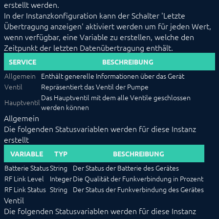
erstellt werden.
FS10 Wetter
In der Instanzkonfiguration kann der Schalter 'Letzte
GARDENA smart system
Übertragung anzeigen' aktiviert werden um für jeden Wert,
smart Irrigation Control
wenn verfügbar, eine Variable zu erstellen, welche den
smart Power Socket
Zeitpunkt der letzten Datenübertragung enthält.
smart Pressure Pump
smart Sensor
SERVICE
BESCHREIBUNG
smart SILENO Mower
Allgemein
Enthält generelle Informationen über das Gerät
smart Water Control
Ventil
Repräsentiert das Ventil der Pumpe
Geofency
Das Hauptventil mit dem alle Ventile geschlossen
Heating Control
Hauptventil
werden können
Home Connect
Allgemein
HomeMatic
Die folgenden Statusvariablen werden für diese Instanz
Image Grabber
erstellt
IPS-868
IR Trans
VARIABLE
TYP
BESCHREIBUNG
KEBA
Batterie Status
String
Der Status der Batterie des Gerätes
KNX
RF Link Level
Integer
Die Qualität der Funkverbindung in Prozent
LCN
LJQuick
RF Link Status
String
Der Status der Funkverbindung des Gerätes
M-Bus
Ventil
Matter
Die folgenden Statusvariablen werden für diese Instanz
Mennekes