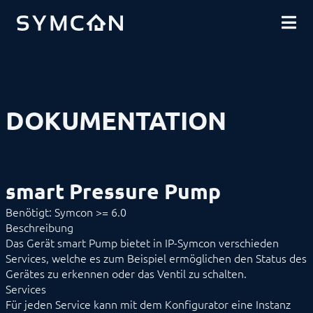
DOWNLOADS
EINFÜHRUNG
COMMUNITY
INSTALLATION
SICHERHEIT
SHOP
DATENSICHERUNG
GRUNDLAGEN
KOMPONENTEN
VORGEHENSWEISEN
DOKUMENTATION
MODULREFERENZ
Geräte
1-Wire
ABL
Alfen
smart Pressure Pump
ALLNET
BACnet
Benötigt: Symcon >= 6.0
Catan
Beschreibung
digitalSTROM
Das Gerät smart Pump bietet in IP-Symcon verschieden
DMX / ArtNet
EgiGeoZone
Services, welche es zum Beispiel ermöglichen den Status des
ekey
Gerätes zu erkennen oder das Ventil zu schalten.
ekey bionyx
Services
EnOcean
Für jeden Service kann mit dem Konfigurator eine Instanz
FHZ1X00PC