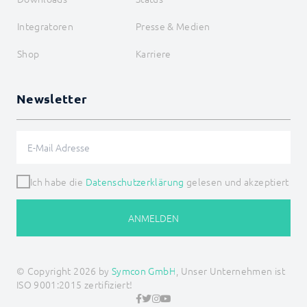
ZW_ColorRGB
ZW_ColorRGBWW
Integratoren
Presse & Medien
ZW_ColorWW
ZW_DimDown
Shop
Karriere
ZW_DimDownEx
ZW_DimSet
ZW_DimSetEx
ZW_DimStop
Newsletter
ZW_DimUp
ZW_DimUpEx
ZW_DoorLockOperation
ZW_LockMode
ZW_MeterReset
ZW_Optimize
Ich habe die
Datenschutzerklärung
gelesen und akzeptiert
ZW_ProtectionSet
ZW_RequestStatus
ANMELDEN
ZW_ShutterMoveDown
ZW_ShutterMoveUp
ZW_ShutterStop
ZW_SwitchAllMode
© Copyright 2026 by
Symcon GmbH
, Unser Unternehmen ist
ZW_SwitchMode
ISO 9001:2015 zertifiziert!
ZW_Test
ZW_ThermostatFanModeSet