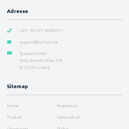
SageGlass (BACnet)
Shutter Control
Adresse
Siemens OZW
SNMP
Snom
+49 - (0) 451 30500511
SPS: Siemens, Vipa, Logo
SPS: Wago, Beckhoff, ABB
support@symcon.de
Sync Remote
Technische Alternative
Symcon GmbH
Türsprechanlagen
Willy-Brandt-Allee 31b
Voice over IP
W&T
D-23554 Lübeck
Weishaupt
WinLIRC
Wireless M-Bus
Sitemap
WMRS200
XBee
xComfort
Home
Impressum
Z-Wave
Geräteliste
Produkt
Datenschutz
ZW_Basic
ZW_ColorCW
Downloads
Status