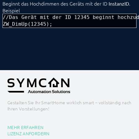
Beginnt das Hochdimmen des Geräts mit der ID
.
InstanzID
FS10 Wetter
Beispiel
GARDENA smart system
//Das Gerät mit der ID 12345 beginnt hochzud
Geofency
ZW_DimUp(12345);
Heating Control
Home Connect
HomeMatic
Image Grabber
IPS-868
IR Trans
KEBA
KNX
LCN
LJQuick
M-Bus
Matter
Mennekes
Gestalten Sie Ihr SmartHome wirklich smart – vollständig nach
Modbus RTU/TCP
Ihren Vorstellungen!
MQTT
Möhlenhoff Alpha 2
NEA Smart
MEHR ERFAHREN
OCPP
LIZENZ ANFORDERN
OPC UA