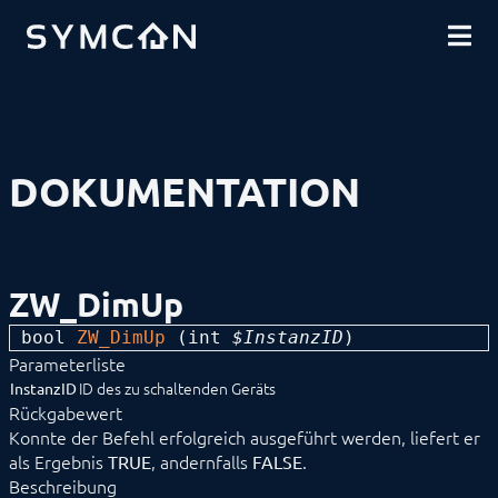
DOWNLOADS
EINFÜHRUNG
COMMUNITY
INSTALLATION
SICHERHEIT
SHOP
DATENSICHERUNG
GRUNDLAGEN
KOMPONENTEN
VORGEHENSWEISEN
DOKUMENTATION
MODULREFERENZ
Geräte
1-Wire
ABL
Alfen
ZW_DimUp
ALLNET
BACnet
bool 
ZW_DimUp
 (
int
 $InstanzID
) 
Catan
Parameterliste
digitalSTROM
DMX / ArtNet
ID des zu schaltenden Geräts
InstanzID
EgiGeoZone
Rückgabewert
ekey
Konnte der Befehl erfolgreich ausgeführt werden, liefert er
ekey bionyx
als Ergebnis
, andernfalls
.
TRUE
FALSE
EnOcean
Beschreibung
FHZ1X00PC