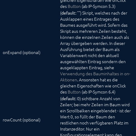
gleichen Eigenschaften wie onClick
des
Button
(ab IP-Symcon 5.3)
(
"") Skript, welches nach der
default:
Ausklappen eines Eintrages des
Baumes ausgeführt wird. Sofern das
Skript aus mehreren Zeilen besteht,
können die einzelnen Zeilen auch als
Array übergeben werden. In dieser
Ausführung bietet der Baum als
onExpand (optional)
Variablenwert nicht den aktuell
ausgewählten Eintrag sondern den
ausgeklappten Eintrag, siehe
Verwendung des Bauminhaltes in on-
Aktionen
. Ansonsten hat es die
gleichen Eigenschaften wie onClick
des
Button
(ab IP-Symcon 6.4)
(
0) sichtbare Anzahl von
default:
Zeilen; bei mehr Zeilen im Baum wird
ein Scrollbalken eingeblendet - ist der
Wert 0, so füllt der Baum den
rowCount (optional)
restlichen noch verfügbaren Platz im
Instanzeditor. Nur ein
Konfigurationselement kann den