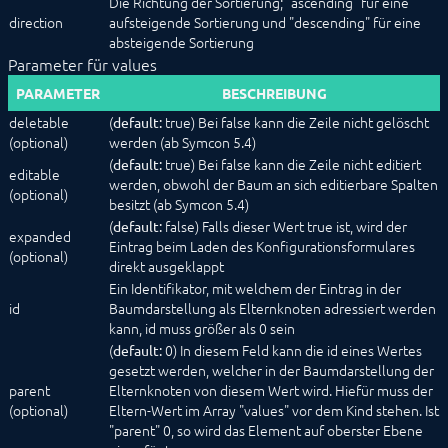
Die Richtung der Sortierung; "ascending" für eine
direction
aufsteigende Sortierung und "descending" für eine
absteigende Sortierung
Parameter für values
PARAMETER
BESCHREIBUNG
deletable
(
true) Bei false kann die Zeile nicht gelöscht
default:
(optional)
werden (ab Symcon 5.4)
(
true) Bei false kann die Zeile nicht editiert
default:
editable
werden, obwohl der Baum an sich editierbare Spalten
(optional)
besitzt (ab Symcon 5.4)
(
false) Falls dieser Wert true ist, wird der
default:
expanded
Eintrag beim Laden des Konfigurationsformulares
(optional)
direkt ausgeklappt
Ein Identifikator, mit welchem der Eintrag in der
id
Baumdarstellung als Elternknoten adressiert werden
kann, id muss größer als 0 sein
(
0) In diesem Feld kann die id eines Wertes
default:
gesetzt werden, welcher in der Baumdarstellung der
parent
Elternknoten von diesem Wert wird. Hiefür muss der
(optional)
Eltern-Wert im Array "values" vor dem Kind stehen. Ist
"parent" 0, so wird das Element auf oberster Ebene