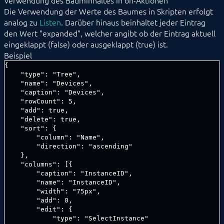
Verwendung des Bauminhaltes in on-Aktionen
Die Verwendung der Werte des Baumes in Skripten erfolgt
analog zu
Listen
. Darüber hinaus beinhaltet jeder Eintrag
den Wert "expanded", welcher angibt ob der Eintrag aktuell
eingeklappt (false) oder ausgeklappt (true) ist.
Beispiel
{

    "type": "Tree",

    "name": "Devices",

    "caption": "Devices",

    "rowCount": 5,

    "add": true,

    "delete": true,

    "sort": {

        "column": "Name",

        "direction": "ascending"

    },

    "columns": [{

        "caption": "InstanceID",

        "name": "InstanceID", 

        "width": "75px",

        "add": 0,

        "edit": {

            "type": "SelectInstance"
