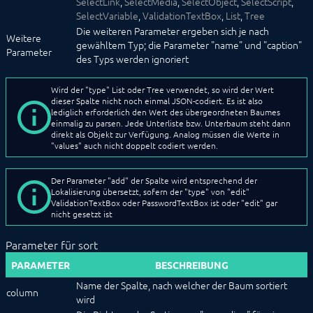
SelectLink
,
SelectMedia
,
SelectObject
,
SelectScript
,
SelectVariable
,
ValidationTextBox
,
List
,
Tree
Die weiteren Parameter ergeben sich je nach
Weitere
gewähltem Typ; die Parameter "name" und "caption"
Parameter
des Typs werden ignoriert
Wird der "type" List oder Tree verwendet, so wird der Wert
dieser Spalte nicht noch einmal JSON-codiert. Es ist also
lediglich erforderlich den Wert des übergeordneten Baumes
einmalig zu parsen. Jede Unterliste bzw. Unterbaum steht dann
direkt als Objekt zur Verfügung. Analog müssen die Werte in
"values" auch nicht doppelt codiert werden.
Der Parameter "add" der Spalte wird entsprechend der
Lokalisierung übersetzt, sofern der "type" von "edit"
ValidationTextBox oder PasswordTextBox ist oder "edit" gar
nicht gesetzt ist
Parameter für sort
PARAMETER
BESCHREIBUNG
Name der Spalte, nach welcher der Baum sortiert
column
wird