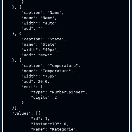
        }

    }, {

        "caption": "Name",

        "name": "Name",

        "width": "auto",

        "add": ""

    }, {

        "caption": "State",

        "name": "State",

        "width": "40px",

        "add": "New!"

    }, {

        "caption": "Temperature",

        "name": "Temperature",

        "width": "75px",

        "add": 20.0,

        "edit": {

            "type": "NumberSpinner",

            "digits": 2

        }

    }],

    "values": [{

            "id": 1,

            "InstanceID": 0,

            "Name": "Kategorie",
