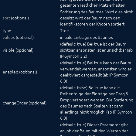
gesamten restlichen Platz erhalten.
Sortierung des Baumes. Wird dies nicht
sort
(optional)
gesetzt wird der Baum nach den
Identifikatoren der Knoten sortiert
type
Tree
values
(optional)
initiale Einträge des Baumes
(
true) Bei true ist der Baum
default:
visible (optional)
sichtbar, ansonsten ist er unsichtbar (ab
IP-Symcon 5.2)
(
true) Bei true kann der Baum
default:
verwendet werden, ansonsten wird er
enabled (optional)
deaktiviert dargestellt (ab IP-Symcon
6.0)
(
false) Bei true kann die
default:
Reihenfolge der Einträge per Drag &
Drop verändert werden. Die Sortierung
changeOrder (optional)
des Baumes nach Spalten ist dann
allerdings nicht möglich. (ab IP-Symcon
6.0)
(
true) Dieser Parameter gibt
default:
an, ob der Baum mit den Werten der