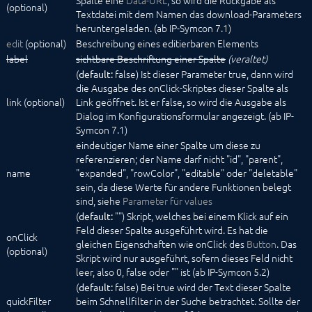
Spalte eine
Data-URL
, so wird die Rückgabe als
(optional)
Textdatei mit dem Namen das download-Parameters
heruntergeladen. (ab IP-Symcon 7.1)
edit
(optional)
Beschreibung eines editierbaren Elements
label
sichtbare Beschriftung einer Spalte
(veraltet)
(
false) Ist dieser Parameter true, dann wird
default:
die Ausgabe des onClick-Skriptes dieser Spalte als
link (optional)
Link geöffnet. Ist er false, so wird die Ausgabe als
Dialog im Konfigurationsformular angezeigt. (ab IP-
Symcon 7.1)
eindeutiger Name einer Spalte um diese zu
referenzieren; der Name darf nicht "id", "parent",
name
"expanded", "rowColor", "editable" oder "deletable"
sein, da diese Werte für andere Funktionen belegt
sind, siehe
Parameter für values
(
"") Skript, welches bei einem Klick auf ein
default:
Feld dieser Spalte ausgeführt wird. Es hat die
onClick
gleichen Eigenschaften wie onClick des
Button
. Das
(optional)
Skript wird nur ausgeführt, sofern dieses Feld nicht
leer, also 0, false oder "" ist (ab IP-Symcon 5.2)
(
false) Bei true wird der Text dieser Spalte
default:
quickFilter
beim Schnellfilter in der Suche betrachtet. Sollte der