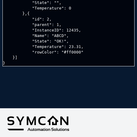
            "State": "",

            "Temperature": 0

        },{

            "id": 2,

            "parent": 1,

            "InstanceID": 12435,

            "Name": "ABCD",

            "State": "OK!",

            "Temperature": 23.31,

            "rowColor": "#ff0000"

    }]

}