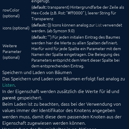
eingefügt.
(
transparent) Hintergrundfarbe der Zeile als
default:
rowColor
Hex-Code (z.B. Rot: "#ff0000" ), leerer String für
(optional)
Transparenz
(
{}) Icons können analog zur
List
verwendet
default:
icons (optional)
werden. (ab Symcon 9.0)
(
"") Für jeden initialen Eintrag des Baumes
default:
werden hier die Werte zu allen Spalten definiert.
Weitere
Hierfür wird für jede Spalte ein Parameter mit dem
Parameter
Namen der Spalte eingetragen. Die Belegung des
(optional)
Parameters entspricht dem Wert dieser Spalte bei
dem entsprechenden Eintrag.
Speichern und Laden von Bäumen
Das Speichern und Laden von Bäumen erfolgt fast analog zu
Listen
.
In der Eigenschaft werden zusätzlich die Werte für
und
id
gespeichert.
parent
Beim Laden ist zu beachten, dass bei der Verwendung von
values immer der Identifikator des Knotens angegeben
werden muss, damit diese dem passenden Knoten aus der
Eigenschaft zugewiesen werden können.