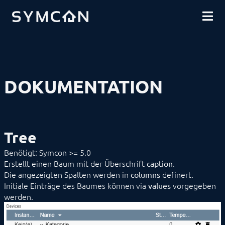
DOWNLOADS
EINFÜHRUNG
COMMUNITY
INSTALLATION
SICHERHEIT
SHOP
DATENSICHERUNG
GRUNDLAGEN
KOMPONENTEN
VORGEHENSWEISEN
DOKUMENTATION
MODULREFERENZ
BEFEHLSREFERENZ
ENTWICKLERBEREICH
Datenaustausch
Download (Archiv)
Tree
Kompatibilitätsfunktionen
Limitationen
Benötigt: Symcon >= 5.0
Mirroring
Erstellt einen Baum mit der Überschrift
.
caption
SDK/Tools
Die angezeigten Spalten werden in
SDK (Excel)
definert.
columns
SDK (PHP)
Initiale Einträge des Baumes können via
vorgegeben
values
Aktionen
werden.
Bibliotheken
Darstellungen
Datenfluss