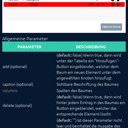
Datenverwaltung
HTML-SDK
Konfigurationsformulare
Button
CheckBox
ColumnLayout
Allgemeine Parameter
Configurator
ExpansionPanel
PARAMETER
BESCHREIBUNG
HorizontalSlider
(
false) Wenn true, dann wird
default:
Image
unter der Tabelle ein "Hinzufügen"-
IntervalBox (veraltet)
add (optional)
Button eingeblendet, welcher dem
Label
Baum ein neues Element unter dem
List
angewählten Knoten hinzufügt
NumberSpinner
caption (optional)
Sichtbare Beschriftung des Baumes
OpenObjectButton
columns
Spalten des Baumes
PasswordTextBox
PopupAlert
(
false) Wenn true, dann wird
default:
PopupButton
hinter jedem Eintrag in des Baumes ein
delete (optional)
ProgressBar
Button eingeblendet, welcher das
QrCode
entsprechende Element löscht
RadioButtonGroup
(
"") Ist dieser Parameter nicht
default:
RowLayout
leer und beinhaltet die Ausgabe des