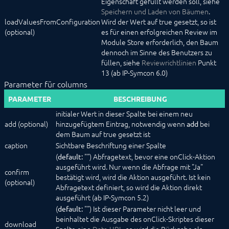
Eigenschaft gefüllt werden soll, siehe
Speichern und Laden von Bäumen
.
loadValuesFromConfiguration
Wird der Wert auf true gesetzt, so ist
(optional)
es für einen erfolgreichen Review im
Module Store erforderlich, den Baum
dennoch im Sinne des Benutzers zu
füllen, siehe
Reviewrichtlinien
Punkt
13 (ab IP-Symcon 6.0)
Parameter für columns
PARAMETER
BESCHREIBUNG
initialer Wert in dieser Spalte bei einem neu
add (optional)
hinzugefügtem Eintrag, notwendig wenn
bei
add
dem Baum auf true gesetzt ist
caption
Sichtbare Beschriftung einer Spalte
(
"") Abfragetext, bevor eine onClick-Aktion
default:
ausgeführt wird. Nur wenn die Abfrage mit "Ja"
confirm
bestätigt wird, wird die Aktion ausgeführt. Ist kein
(optional)
Abfragetext definiert, so wird die Aktion direkt
ausgeführt (ab IP-Symcon 5.2)
(
"") Ist dieser Parameter nicht leer und
default:
beinhaltet die Ausgabe des onClick-Skriptes dieser
download