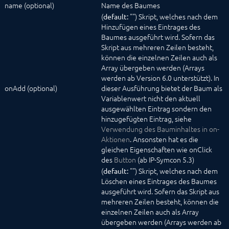
Statusmeldung
name (optional)
Name des Baumes
TestCenter
(
"") Skript, welches nach dem
default:
Tree
Hinzufügen eines Eintrages des
ValidationTextBox
Baumes ausgeführt wird. Sofern das
Konstanten
Skript aus mehreren Zeilen besteht,
Lokalisierungen
können die einzelnen Zeilen auch als
Module
Array übergeben werden (Arrays
Nachrichten
werden ab Version 6.0 unterstützt). In
Referenzen
onAdd (optional)
dieser Ausführung bietet der Baum als
Store
Variablenwert nicht den aktuell
Struktur
ausgewählten Eintrag sondern den
hinzugefügten Eintrag, siehe
SDK (Skins) (veraltet)
Verwendung des Bauminhaltes in on-
Tools
Aktionen
. Ansonsten hat es die
Spezialschalter
gleichen Eigenschaften wie onClick
des
Button
(ab IP-Symcon 5.3)
(
"") Skript, welches nach dem
default:
Löschen eines Eintrages des Baumes
ausgeführt wird. Sofern das Skript aus
mehreren Zeilen besteht, können die
einzelnen Zeilen auch als Array
übergeben werden (Arrays werden ab