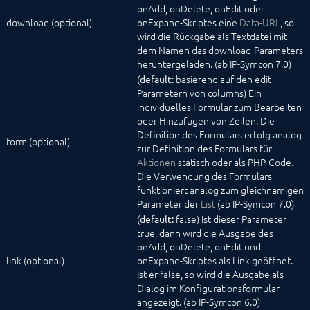
ScriptEditor
onAdd, onDelete, onEdit oder
Select
download (optional)
onExpand-Skriptes eine
Data-URL
, so
SelectAction
wird die Rückgabe als Textdatei mit
SelectCategory
dem Namen das download-Parameters
SelectColor
heruntergeladen. (ab IP-Symcon 7.0)
SelectCondition
(
basierend auf den edit-
default:
SelectDate
Parametern von columns) Ein
SelectDateTime
individuelles Formular zum Bearbeiten
SelectEvent
oder Hinzufügen von Zeilen. Die
SelectFile
Definition des Formulars erfolg analog
form (optional)
SelectIcon
zur Definition des Formulars für
SelectInstance
Aktionen
statisch oder als PHP-Code.
SelectLink
Die Verwendung des Formulars
SelectLocation
funktioniert analog zum gleichnamigen
SelectMedia
Parameter der
List
(ab IP-Symcon 7.0)
SelectModule
(
false) Ist dieser Parameter
default:
SelectObject
true, dann wird die Ausgabe des
SelectProfile
onAdd, onDelete, onEdit und
SelectScript
link (optional)
onExpand-Skriptes als Link geöffnet.
SelectTime
Ist er false, so wird die Ausgabe als
SelectValue
Dialog im Konfigurationsformular
SelectVariable
angezeigt. (ab IP-Symcon 6.0)