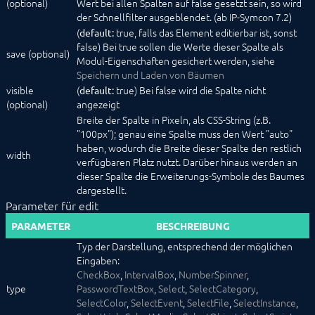
(optional)
Wert bei allen Spalten auf false gesetzt sein, so wird
der Schnellfilter ausgeblendet. (ab IP-Symcon 7.2)
(
true, falls das Element editierbar ist, sonst
default:
false) Bei true sollen die Werte dieser Spalte als
save (optional)
Modul-Eigenschaften gesichert werden, siehe
Speichern und Laden von Bäumen
visible
(
true) Bei false wird die Spalte nicht
default:
(optional)
angezeigt
Breite der Spalte in Pixeln, als CSS-String (z.B.
"100px"); genau eine Spalte muss den Wert "auto"
haben, wodurch die Breite dieser Spalte den restlich
width
verfügbaren Platz nutzt. Darüber hinaus werden an
dieser Spalte die Erweiterungs-Symbole des Baumes
dargestellt.
Parameter für edit
PARAMETER
BESCHREIBUNG
Typ der Darstellung, entsprechend der möglichen
Eingaben:
CheckBox
,
IntervalBox
,
NumberSpinner
,
type
PasswordTextBox
,
Select
,
SelectCategory
,
SelectColor
,
SelectEvent
,
SelectFile
,
SelectInstance
,