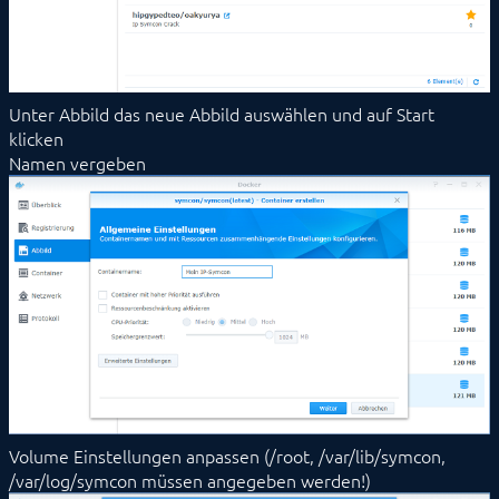
Unter Abbild das neue Abbild auswählen und auf Start
klicken
Namen vergeben
Volume Einstellungen anpassen (/root, /var/lib/symcon,
/var/log/symcon müssen angegeben werden!)