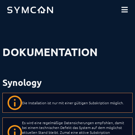
DOWNLOADS
EINFÜHRUNG
COMMUNITY
INSTALLATION
Windows
SHOP
MacOS
Linux
Raspberry Pi
Docker
DOKUMENTATION
QNAP
Synology
SymBox
Catan
Firewall
Synology
Plattformwechsel
Lizenzverwaltung
Migrationen
SICHERHEIT
Die Installation ist nur mit einer gültigen Subskription möglich.
DATENSICHERUNG
GRUNDLAGEN
KOMPONENTEN
Es wird eine regelmäßige Datensicherungen empfohlen, damit
VORGEHENSWEISEN
bei einem technischen Defekt das System auf dem möglichst
MODULREFERENZ
aktuellen Stand bleibt. Zumal eine aktive Subskription