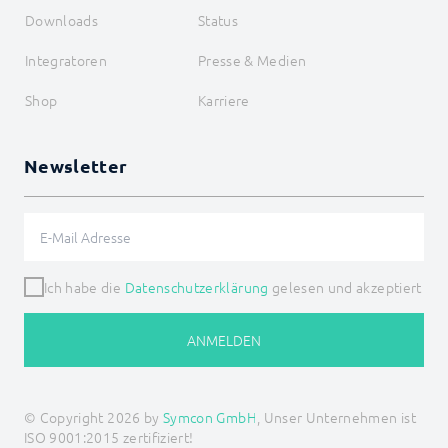
Möhlenhoff Alpha 2
Downloads
Status
NEA Smart
OCPP
Integratoren
Presse & Medien
OPC UA
SageGlass (BACnet)
Shop
Karriere
Shutter Control
Siemens OZW
SNMP
Newsletter
Snom
SPS: Siemens, Vipa, Logo
SPS: Wago, Beckhoff, ABB
Sync Remote
Technische Alternative
Türsprechanlagen
Ich habe die
Datenschutzerklärung
gelesen und akzeptiert
Voice over IP
W&T
Weishaupt
ANMELDEN
WinLIRC
Wireless M-Bus
WMRS200
XBee
© Copyright 2026 by
Symcon GmbH
, Unser Unternehmen ist
xComfort
ISO 9001:2015 zertifiziert!