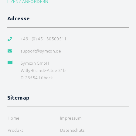
LIZENZ ANFORDERN
EIB_FloatValue
EIB_Move
EIB_Position
Adresse
EIB_PriorityControl
EIB_PriorityPosition
EIB_RequestStatus
+49 - (0) 451 30500511
EIB_Scale
EIB_SetRGB
support@symcon.de
EIB_SetRGBW
EIB_Str
Symcon GmbH
EIB_Switch
EIB_Time
Willy-Brandt-Allee 31b
EIB_Value
D-23554 Lübeck
Geräteliste
KNX_RequestStatus
LCN
Sitemap
LJQuick
M-Bus
Matter
Home
Impressum
Mennekes
Modbus RTU/TCP
Produkt
Datenschutz
MQTT