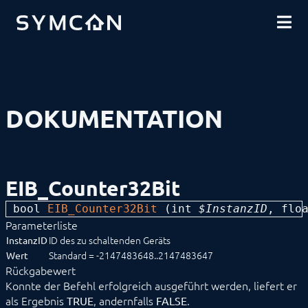
DOWNLOADS
EINFÜHRUNG
COMMUNITY
INSTALLATION
SICHERHEIT
SHOP
DATENSICHERUNG
GRUNDLAGEN
KOMPONENTEN
VORGEHENSWEISEN
DOKUMENTATION
MODULREFERENZ
Geräte
1-Wire
ABL
Alfen
EIB_Counter32Bit
ALLNET
BACnet
bool 
EIB_Counter32Bit
 (
int
 $InstanzID
, 
flo
Catan
Parameterliste
digitalSTROM
DMX / ArtNet
ID des zu schaltenden Geräts
InstanzID
EgiGeoZone
Standard = -2147483648..2147483647
Wert
ekey
Rückgabewert
ekey bionyx
Konnte der Befehl erfolgreich ausgeführt werden, liefert er
EnOcean
als Ergebnis
, andernfalls
.
TRUE
FALSE
FHZ1X00PC