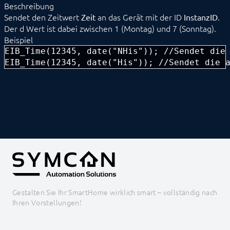
Beschreibung
FS10 Wetter
Sendet den Zeitwert
an das Gerät mit der ID
.
Zeit
InstanzID
GARDENA smart system
Der d Wert ist dabei zwischen 1 (Montag) und 7 (Sonntag).
Geofency
Beispiel
Heating Control
Home Connect
EIB_Time(12345, date("NHis")); //Sendet die 
HomeMatic
EIB_Time(12345, date("His")); //Sendet die 
Image Grabber
IPS-868
IR Trans
KEBA
KNX
EIB_Char
EIB_Counter8Bit
EIB_Counter16Bit
EIB_Counter32Bit
EIB_Date
EIB_DimControl
EIB_DimValue
Gestalten Sie Ihr SmartHome wirklich smart – vollständig nach
EIB_DriveBladeValue
Ihren Vorstellungen!
EIB_DriveMove
EIB_DriveShutterValue
EIB_DriveStep