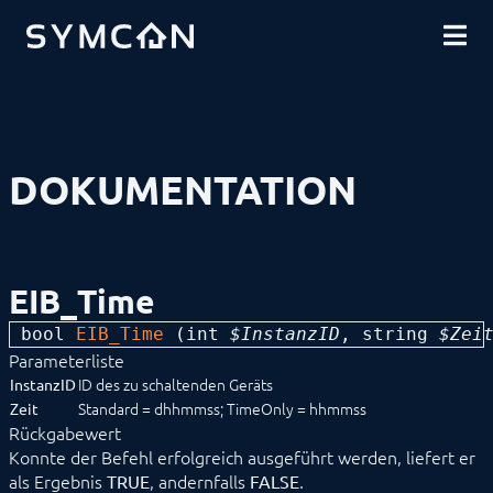
DOWNLOADS
EINFÜHRUNG
COMMUNITY
INSTALLATION
SICHERHEIT
SHOP
DATENSICHERUNG
GRUNDLAGEN
KOMPONENTEN
VORGEHENSWEISEN
DOKUMENTATION
MODULREFERENZ
Geräte
1-Wire
ABL
Alfen
EIB_Time
ALLNET
BACnet
bool 
EIB_Time
 (
int
 $InstanzID
, 
string
 $Zei
Catan
Parameterliste
digitalSTROM
DMX / ArtNet
ID des zu schaltenden Geräts
InstanzID
EgiGeoZone
Standard = dhhmmss; TimeOnly = hhmmss
Zeit
ekey
Rückgabewert
ekey bionyx
Konnte der Befehl erfolgreich ausgeführt werden, liefert er
EnOcean
als Ergebnis
, andernfalls
.
TRUE
FALSE
FHZ1X00PC