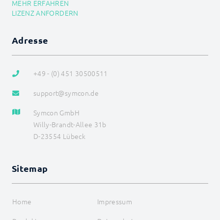
MEHR ERFAHREN
EIB_FloatValue
LIZENZ ANFORDERN
EIB_Move
EIB_Position
EIB_PriorityControl
Adresse
EIB_PriorityPosition
EIB_RequestStatus
EIB_Scale
+49 - (0) 451 30500511
EIB_SetRGB
EIB_SetRGBW
support@symcon.de
EIB_Str
EIB_Switch
Symcon GmbH
EIB_Time
EIB_Value
Willy-Brandt-Allee 31b
Geräteliste
D-23554 Lübeck
KNX_RequestStatus
LCN
LJQuick
Sitemap
M-Bus
Matter
Mennekes
Home
Impressum
Modbus RTU/TCP
MQTT