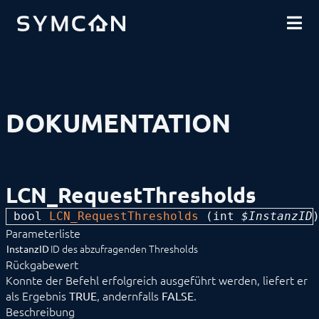
DOWNLOADS
EINFÜHRUNG
COMMUNITY
INSTALLATION
SICHERHEIT
SHOP
DATENSICHERUNG
GRUNDLAGEN
KOMPONENTEN
VORGEHENSWEISEN
DOKUMENTATION
MODULREFERENZ
Geräte
1-Wire
ABL
Alfen
LCN_RequestThresholds
ALLNET
BACnet
bool 
LCN_RequestThresholds
 (
int
 $InstanzID
Catan
Parameterliste
digitalSTROM
DMX / ArtNet
ID des abzufragenden Thresholds
InstanzID
EgiGeoZone
Rückgabewert
ekey
Konnte der Befehl erfolgreich ausgeführt werden, liefert er
ekey bionyx
als Ergebnis
, andernfalls
.
TRUE
FALSE
EnOcean
Beschreibung
FHZ1X00PC