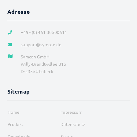
LCN_FlipRelay
LCN_LimitOutput
Adresse
LCN_LoadScene
LCN_LockTargetValue
LCN_RampStop
+49 - (0) 451 30500511
LCN_ReleaseTargetValue
LCN_RemoveGroup
support@symcon.de
LCN_RequestLights
LCN_RequestRead
Symcon GmbH
LCN_RequestStatus
Willy-Brandt-Allee 31b
LCN_RequestThresholds
LCN_SaveScene
D-23554 Lübeck
LCN_SelectSceneRegister
LCN_SendCommand
LCN_SetDisplayText
Sitemap
LCN_SetDisplayTime
LCN_SetIntensity
LCN_SetLamp
Home
Impressum
LCN_SetRelay
LCN_SetRGBW
Produkt
Datenschutz
LCN_SetTargetValue
LCN_ShiftTargetValue
Downloads
Status