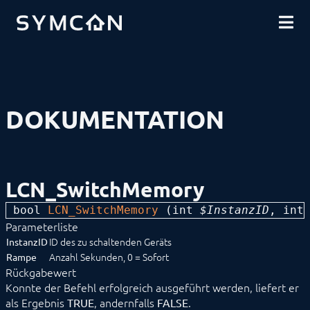
DOWNLOADS
EINFÜHRUNG
COMMUNITY
INSTALLATION
SICHERHEIT
SHOP
DATENSICHERUNG
GRUNDLAGEN
KOMPONENTEN
VORGEHENSWEISEN
DOKUMENTATION
MODULREFERENZ
Geräte
1-Wire
ABL
Alfen
LCN_SwitchMemory
ALLNET
BACnet
bool 
LCN_SwitchMemory
 (
int
 $InstanzID
, 
int
Catan
Parameterliste
digitalSTROM
DMX / ArtNet
ID des zu schaltenden Geräts
InstanzID
EgiGeoZone
Anzahl Sekunden, 0 = Sofort
Rampe
ekey
Rückgabewert
ekey bionyx
Konnte der Befehl erfolgreich ausgeführt werden, liefert er
EnOcean
als Ergebnis
, andernfalls
.
TRUE
FALSE
FHZ1X00PC