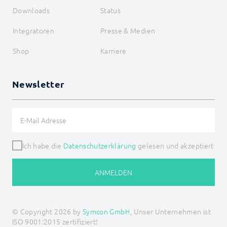
LCN_ShutterMove
Downloads
Status
LCN_ShutterMoveDown
LCN_ShutterMoveUp
Integratoren
Presse & Medien
LCN_ShutterStop
LCN_StartFlicker
Shop
Karriere
LCN_StopFlicker
LCN_SwitchDurationMin
LCN_SwitchDurationSec
LCN_SwitchMemory
Newsletter
LCN_SwitchMode
LCN_SwitchRelay
LCN_SwitchRelayTimer
LJQuick
M-Bus
Ich habe die
Datenschutzerklärung
gelesen und akzeptiert
Matter
Mennekes
Modbus RTU/TCP
ANMELDEN
MQTT
Möhlenhoff Alpha 2
NEA Smart
OCPP
© Copyright 2026 by
Symcon GmbH
, Unser Unternehmen ist
OPC UA
ISO 9001:2015 zertifiziert!