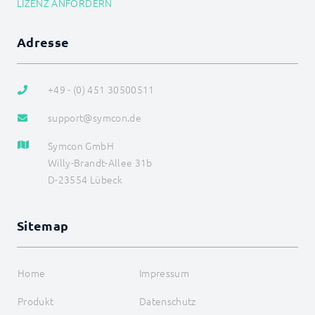
LIZENZ ANFORDERN
LCN_FlipRelay
LCN_LimitOutput
LCN_LoadScene
Adresse
LCN_LockTargetValue
LCN_RampStop
LCN_ReleaseTargetValue
+49 - (0) 451 30500511
LCN_RemoveGroup
LCN_RequestLights
support@symcon.de
LCN_RequestRead
LCN_RequestStatus
Symcon GmbH
LCN_RequestThresholds
LCN_SaveScene
Willy-Brandt-Allee 31b
LCN_SelectSceneRegister
D-23554 Lübeck
LCN_SendCommand
LCN_SetDisplayText
LCN_SetDisplayTime
Sitemap
LCN_SetIntensity
LCN_SetLamp
LCN_SetRelay
Home
Impressum
LCN_SetRGBW
LCN_SetTargetValue
Produkt
Datenschutz
LCN_ShiftTargetValue