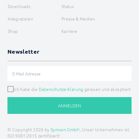
LCN_ShutterMove
Downloads
Status
LCN_ShutterMoveDown
LCN_ShutterMoveUp
Integratoren
Presse & Medien
LCN_ShutterStop
LCN_StartFlicker
Shop
Karriere
LCN_StopFlicker
LCN_SwitchDurationMin
LCN_SwitchDurationSec
LCN_SwitchMemory
Newsletter
LCN_SwitchMode
LCN_SwitchRelay
LCN_SwitchRelayTimer
LJQuick
M-Bus
Ich habe die
Datenschutzerklärung
gelesen und akzeptiert
Matter
Mennekes
Modbus RTU/TCP
ANMELDEN
MQTT
Möhlenhoff Alpha 2
NEA Smart
OCPP
© Copyright 2026 by
Symcon GmbH
, Unser Unternehmen ist
OPC UA
ISO 9001:2015 zertifiziert!