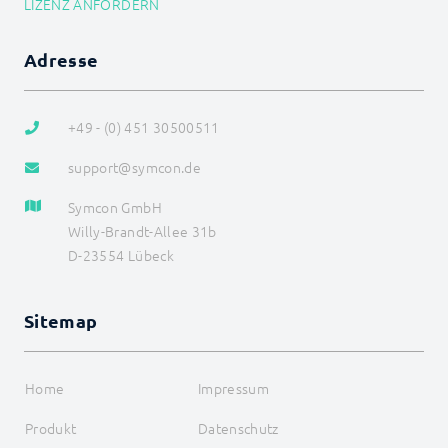
LIZENZ ANFORDERN
LCN_FlipRelay
LCN_LimitOutput
LCN_LoadScene
Adresse
LCN_LockTargetValue
LCN_RampStop
LCN_ReleaseTargetValue
+49 - (0) 451 30500511
LCN_RemoveGroup
LCN_RequestLights
support@symcon.de
LCN_RequestRead
LCN_RequestStatus
Symcon GmbH
LCN_RequestThresholds
LCN_SaveScene
Willy-Brandt-Allee 31b
LCN_SelectSceneRegister
D-23554 Lübeck
LCN_SendCommand
LCN_SetDisplayText
LCN_SetDisplayTime
Sitemap
LCN_SetIntensity
LCN_SetLamp
LCN_SetRelay
Home
Impressum
LCN_SetRGBW
LCN_SetTargetValue
Produkt
Datenschutz
LCN_ShiftTargetValue