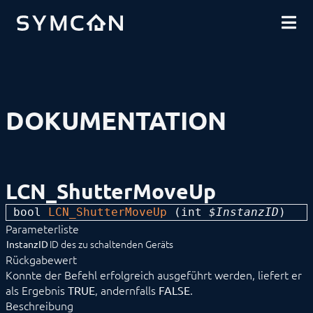
DOWNLOADS
EINFÜHRUNG
COMMUNITY
INSTALLATION
SICHERHEIT
SHOP
DATENSICHERUNG
GRUNDLAGEN
KOMPONENTEN
VORGEHENSWEISEN
DOKUMENTATION
MODULREFERENZ
Geräte
1-Wire
ABL
Alfen
LCN_ShutterMoveUp
ALLNET
BACnet
bool 
LCN_ShutterMoveUp
 (
int
 $InstanzID
) 
Catan
Parameterliste
digitalSTROM
DMX / ArtNet
ID des zu schaltenden Geräts
InstanzID
EgiGeoZone
Rückgabewert
ekey
Konnte der Befehl erfolgreich ausgeführt werden, liefert er
ekey bionyx
als Ergebnis
, andernfalls
.
TRUE
FALSE
EnOcean
Beschreibung
FHZ1X00PC